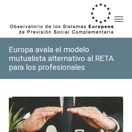
Saltar
al
contenido
Europa avala el modelo
mutualista alternativo al RETA
para los profesionales
Ver
imagen
más
grande