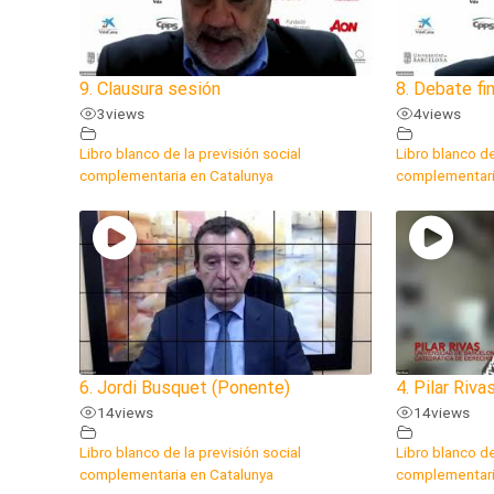
9. Clausura sesión
8. Debate fin
3
views
4
views
Libro blanco de la previsión social
Libro blanco de
complementaria en Catalunya
complementari
6. Jordi Busquet (Ponente)
4. Pilar Riv
14
views
14
views
Libro blanco de la previsión social
Libro blanco de
complementaria en Catalunya
complementari