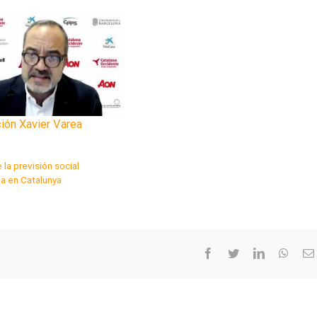
ión Xavier Varea
 la previsión social
a en Catalunya
facebook
twitter
linkedin
whats