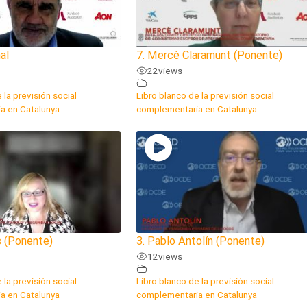
al
7. Mercè Claramunt (Ponente)
22
views
 la previsión social
Libro blanco de la previsión social
a en Catalunya
complementaria en Catalunya
as (Ponente)
3. Pablo Antolín (Ponente)
12
views
 la previsión social
Libro blanco de la previsión social
a en Catalunya
complementaria en Catalunya