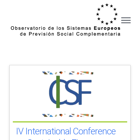
Saltar
al
contenido
IV International Conference