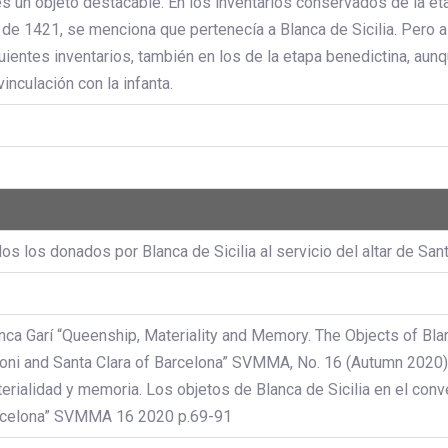
s un objeto destacable. En los inventarios conservados de la et
 de 1421, se menciona que pertenecía a Blanca de Sicilia. Pero a 
uientes inventarios, también en los de la etapa benedictina, aunq
vinculación con la infanta.
os los donados por Blanca de Sicilia al servicio del altar de San
nca Garí “Queenship, Materiality and Memory. The Objects of Blan
oni and Santa Clara of Barcelona” SVMMA, No. 16 (Autumn 2020),
erialidad y memoria. Los objetos de Blanca de Sicilia en el conv
celona” SVMMA 16 2020 p.69-91