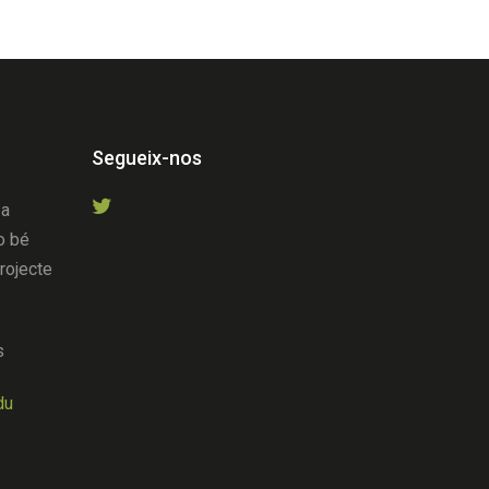
Segueix-nos
 a
o bé
projecte
s
du