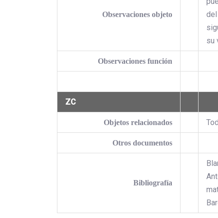
pue
del
Observaciones objeto
sig
su 
Observaciones función
ZC
Tod
Objetos relacionados
Otros documentos
Bla
Ant
Bibliografía
mat
Bar