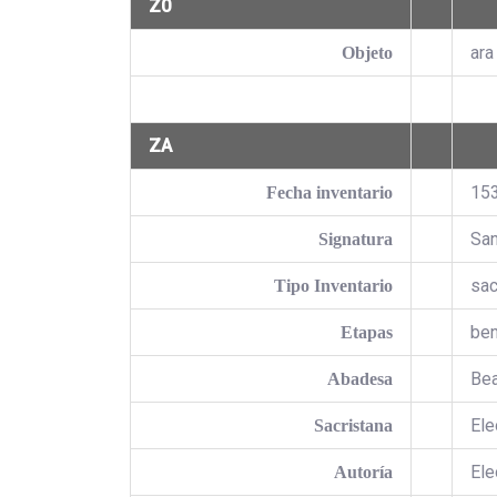
Z0
ara
Objeto
ZA
15
Fecha inventario
San
Signatura
sac
Tipo Inventario
ben
Etapas
Be
Abadesa
Ele
Sacristana
Ele
Autoría