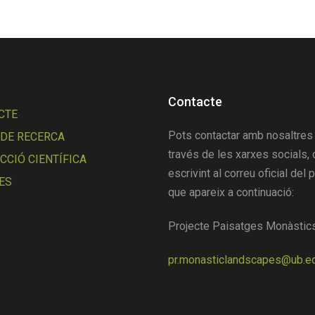
Contacte
CTE
Pots contactar amb nosaltres
 DE RECERCA
través de les xarxes socials, 
CIÓ CIENTÍFICA
escrivint al correu oficial del 
ES
que apareix a continuació:
Projecte Paisatges Monàstic
pr.monasticlandscapes@ub.e