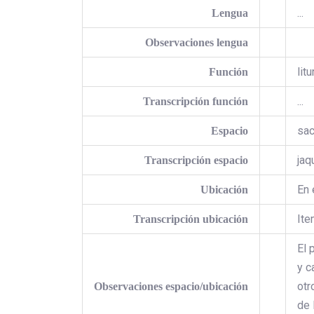
...
Lengua
Observaciones lengua
lit
Función
...
Transcripción función
sac
Espacio
jaq
Transcripción espacio
En 
Ubicación
Ite
Transcripción ubicación
El 
y c
otr
Observaciones espacio/ubicación
de 