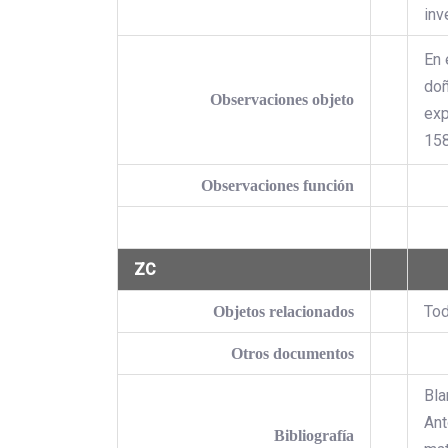
inv
En 
doñ
Observaciones objeto
exp
158
Observaciones función
ZC
Tod
Objetos relacionados
Otros documentos
Bla
Ant
Bibliografía