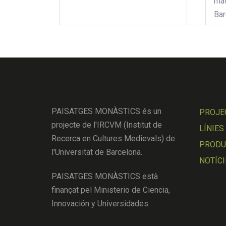
mat
Bar
PAISATGES MONÀSTICS és un
PROJE
projecte de l'IRCVM (Institut de
LÍNIES
Recerca en Cultures Medievals) de
PRODUC
l'Universitat de Barcelona.
NOTÍCI
PAISATGES MONÀSTICS està
finançat pel Ministerio de Ciencia,
Innovación y Universidades.