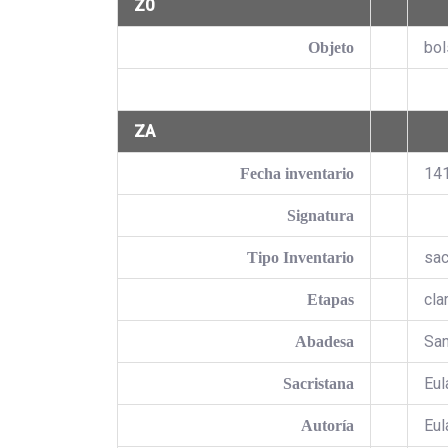
Z0
bol
Objeto
ZA
14
Fecha inventario
Signatura
sac
Tipo Inventario
cla
Etapas
San
Abadesa
Eul
Sacristana
Eul
Autoría