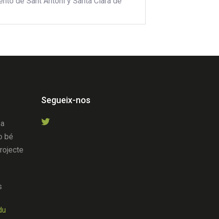
ento de Sant Antoni y Santa Clara de
Segueix-nos
 a
o bé
projecte
s
du