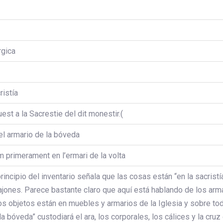
urgica
ristía
uest a la Sacrestie del dit monestir.(
el armario de la bóveda
m primerament en l’ermari de la volta
principio del inventario señala que las cosas están “en la sacris
ajones. Parece bastante claro que aquí está hablando de los arma
os objetos están en muebles y armarios de la Iglesia y sobre tod
la bóveda” custodiará el ara, los corporales, los cálices y la cr