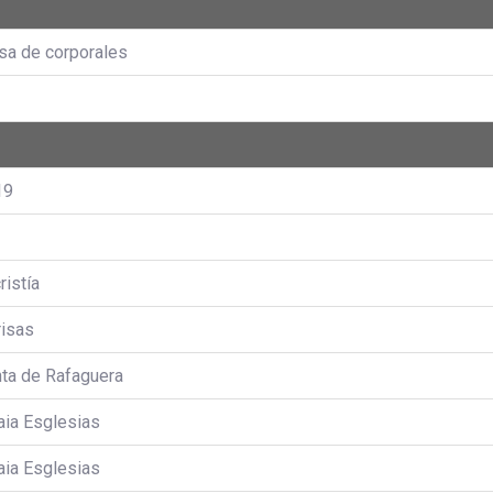
sa de corporales
19
ristía
risas
ta de Rafaguera
aia Esglesias
aia Esglesias