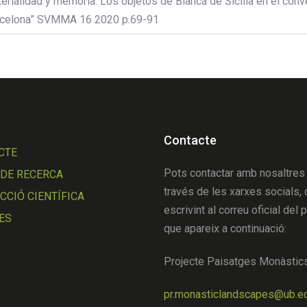
erialidad y memoria. Los objetos de Blanca de Sicilia en el conv
celona” SVMMA 16 2020 p.69-91
Contacte
CTE
Pots contactar amb nosaltres
 DE RECERCA
través de les xarxes socials, 
CIÓ CIENTÍFICA
escrivint al correu oficial del 
ES
que apareix a continuació:
Projecte Paisatges Monàstic
pr.monasticlandscapes@ub.e