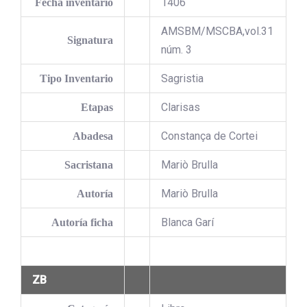
1406
Fecha inventario
AMSBM/MSCBA,vol.31
Signatura
núm. 3
Sagristia
Tipo Inventario
Clarisas
Etapas
Constança de Cortei
Abadesa
Mariò Brulla
Sacristana
Mariò Brulla
Autoría
Blanca Garí
Autoría ficha
ZB