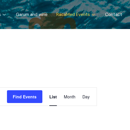
s
Garum and wine
RacaMed Events
Contact
Event
Find Events
List
Month
Day
Views
Navigation