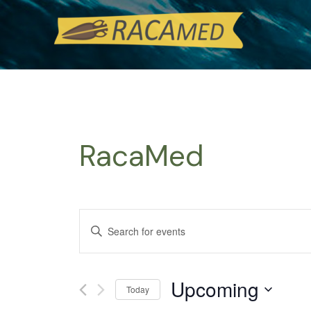
Skip
to
content
RacaMed
Events
Enter
Search
Keyword.
Search
and
Upcoming
for
Today
Views