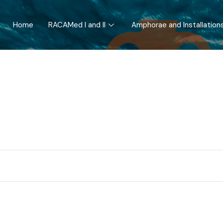
Home
RACAMed I and II
Amphorae and Installation