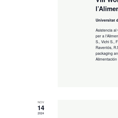
l’Alime
Universitat
Asistencia a
per a l'Alime
S., Vichi S.,
Raventós, R.M
packaging and
Alimentación 
NOV
14
2024