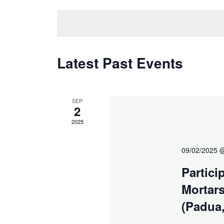
Events
Select
Navigation
by
date.
Keyword.
Latest Past Events
SEP
Participación
2
en
2025
la
7th
Historic
09/02/2025 
Mortars
Conference
Partici
–
Mortar
HMC
2025
(Padua, 
(Padua,
Italia)