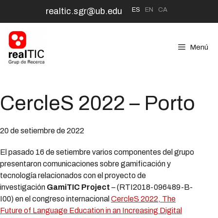
Saltar
ES
EN
CA
realtic.sgr@ub.edu
al
contenido
Menú
CercleS 2022 – Porto
20 de setiembre de 2022
El pasado 16 de setiembre varios componentes del grupo
presentaron comunicaciones sobre gamificación y
tecnología relacionados con el proyecto de
investigación
GamiTIC Project
– (RTI2018-096489-B-
I00) en el congreso internacional
CercleS 2022, The
Future of Language Education in an Increasing Digital