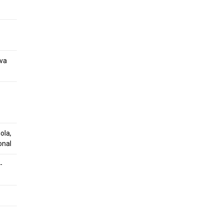
eva
ola,
onal
-