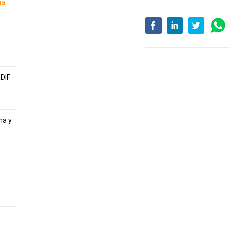
ia
EDIF
na y