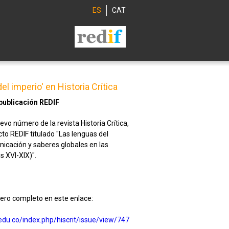
ES
CAT
el imperio' en Historia Crítica
publicación REDIF
evo número de la revista Historia Crítica,
to REDIF titulado "Las lenguas del
icación y saberes globales en las
s XVI-XIX)".
ero completo en este enlace:
.edu.co/index.php/hiscrit/issue/view/747