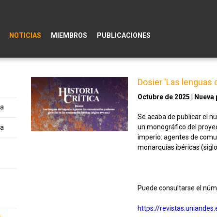
NOTICIAS
MIEMBROS
PUBLICACIONES
Dosier 'Las lenguas d
Octubre de 2025 | Nueva 
ta
Se acaba de publicar el nu
un monográfico del proyec
ta
imperio: agentes de comun
monarquías ibéricas (siglo
Puede consultarse el núm
https://revistas.uniandes