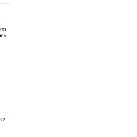
ores
hina
res