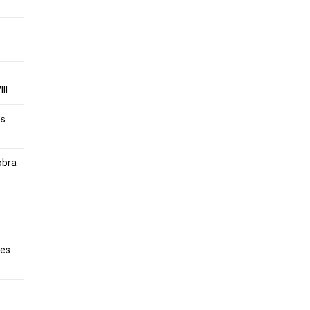
II
es
obra
tes