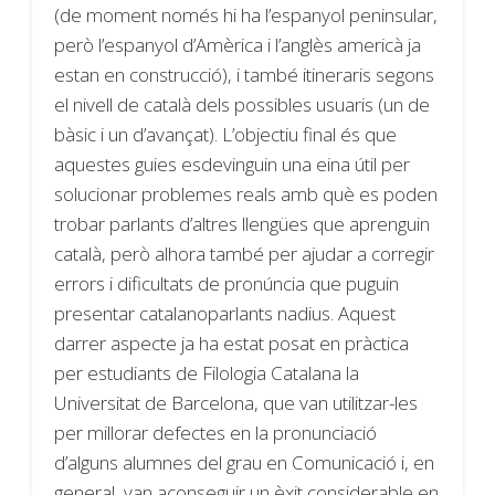
(de moment només hi ha l’espanyol peninsular,
però l’espanyol d’Amèrica i l’anglès americà ja
estan en construcció), i també itineraris segons
el nivell de català dels possibles usuaris (un de
bàsic i un d’avançat). L’objectiu final és que
aquestes guies esdevinguin una eina útil per
solucionar problemes reals amb què es poden
trobar parlants d’altres llengües que aprenguin
català, però alhora també per ajudar a corregir
errors i dificultats de pronúncia que puguin
presentar catalanoparlants nadius. Aquest
darrer aspecte ja ha estat posat en pràctica
per estudiants de Filologia Catalana la
Universitat de Barcelona, que van utilitzar-les
per millorar defectes en la pronunciació
d’alguns alumnes del grau en Comunicació i, en
general, van aconseguir un èxit considerable en