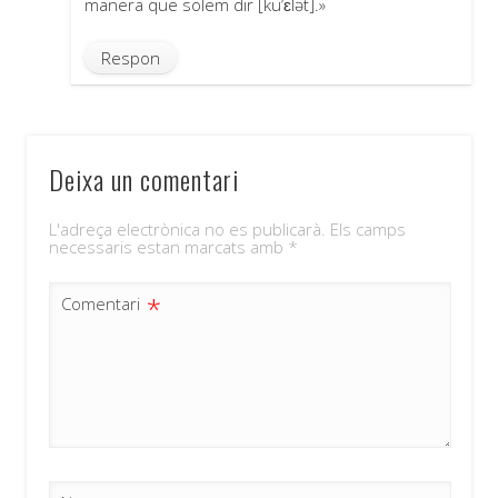
manera que solem dir [ku’ɛlət].»
Respon
Deixa un comentari
L'adreça electrònica no es publicarà.
Els camps
necessaris estan marcats amb
*
*
Comentari