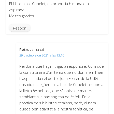
El llibre biblic Cohèlet, es pronucia h muda o h
aspirada.
Moltes gràcies
Respon
Retrucs
ha dit:
29 d'octubre de 2021 a les 13:10
Perdona que hàgim trigat a respondre. Com que
la consulta era d’un tema que no dominem l’hem
traspassada i el doctor Joan Ferrer de la UdG
ens diu el següent: «La hac de Cohèlet respon a
la lletra
he
hebrea, que s’aspira de manera
semblant a la hac anglesa de
he
‘ell’. En la
pràctica dels biblistes catalans, però, el nom
queda ben adaptat a la nostra fonètica, de