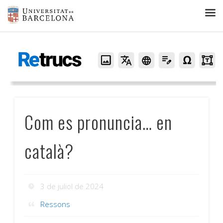
Retrucs
Com es pronuncia… en
català?
3 de juliol de 2024
Ressons