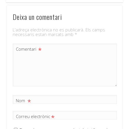
Deixa un comentari
L'adreça electrònica no es publicarà.
Els camps
necessaris estan marcats amb
*
*
Comentari
*
Nom
*
Correu electrònic