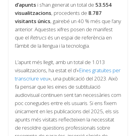
d’apunts
i s’han generat un total de
53.554
visualitzacions
, procedents de
8.787
visitants únics
, gairebé un 40 % més que l’any
anterior. Aquestes xifres posen de manifest
que el
Retrucs
és un espai de referència en
l’àmbit de la llengua i la tecnologia.
L’apunt més llegit, amb un total de 1.013
visualitzacions, ha estat el d’«
Eines gratuïtes per
transcriure veu
», una publicació del 2023. Això
fa pensar que les eines de subtitulació
audiovisual continuen sent tan necessàries com
poc conegudes entre els usuaris. Si ens fixem
únicament en les publicacions del 2025, els sis
apunts més visitats reflecteixen la necessitat
de resoldre qüestions professionals sobre
recompte de paraules, inserció ràpida de