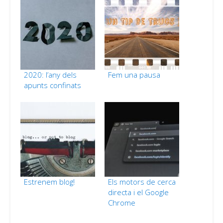
2020: l’any dels
Fem una pausa
apunts confinats
Estrenem blog!
Els motors de cerca
directa i el Google
Chrome