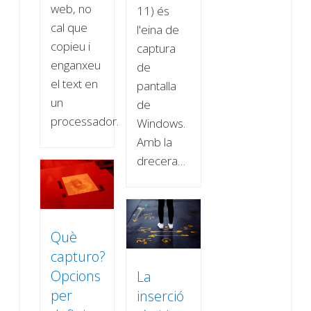
web, no
11) és
cal que
l'eina de
copieu i
captura
enganxeu
de
el text en
pantalla
un
de
processador…
Windows.
Amb la
drecera…
Què
capturo?
Opcions
La
per
inserció