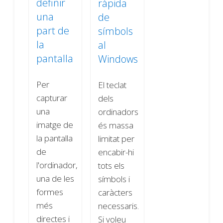
definir
ràpida
una
de
part de
símbols
la
al
pantalla
Windows
Per
El teclat
capturar
dels
una
ordinadors
imatge de
és massa
la pantalla
limitat per
de
encabir-hi
l'ordinador,
tots els
una de les
símbols i
formes
caràcters
més
necessaris.
directes i
Si voleu