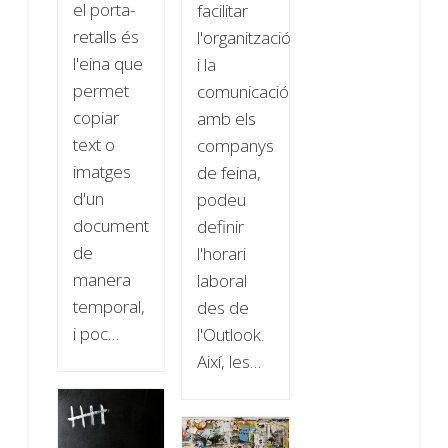
el porta-
facilitar
retalls és
l'organització
l'eina que
i la
permet
comunicació
copiar
amb els
text o
companys
imatges
de feina,
d'un
podeu
document
definir
de
l'horari
manera
laboral
temporal,
des de
i poc…
l'Outlook.
Així, les…