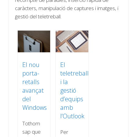
caràcters, manipulació de captures i imatges, i
gestió del teletreball.
El nou
El
porta-
teletreball
retalls
i la
avançat
gestió
del
d’equips
Windows
amb
l’Outlook
Tothom
sap que
Per