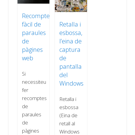
Recompte
fàcil de
Retalla i
paraules
esbossa,
de
l’eina de
pàgines
captura
web
de
pantalla
Si
del
necessiteu
Windows
fer
recomptes
Retalla i
de
esbossa
paraules
(Eina de
de
retall al
pàgines
Windows