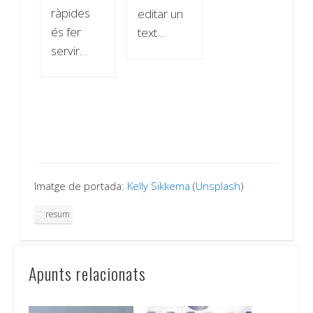
ràpides
editar un
és fer
text…
servir…
Imatge de portada:
Kelly Sikkema
(
Unsplash
)
resum
Apunts relacionats