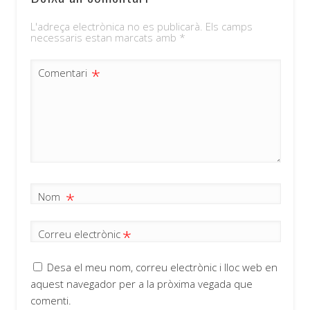
L'adreça electrònica no es publicarà.
Els camps
necessaris estan marcats amb
*
*
Comentari
*
Nom
*
Correu electrònic
Desa el meu nom, correu electrònic i lloc web en
aquest navegador per a la pròxima vegada que
comenti.