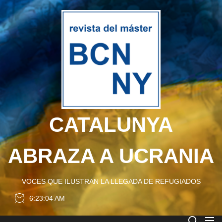
Skip
to
CATA
the
content
ABRA
A
UCRA
CATALUNYA
ABRAZA A UCRANIA
VOCES QUE ILUSTRAN LA LLEGADA DE REFUGIADOS
6:23:05 AM