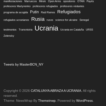
manifestaciones
Marruecos
Minsk
Open Arms
opositores
OTAN
Payés
profesores Martynenko
profesores refugiados
profesores visitantes
Refugiados
Putin
programa de acogida
Raúl Ramos
Rusia
refugiados ucranianos
rusos
science for ukraine
Senegal
Ucrania
testimonios
Transnistria
Ucrania en Cataluña
URSS
Zelensky
Tweets by MasterBCN_NY
Copyright © 2026
CATALUNYA ABRAZA A UCRANIA.
All rights
reserved.
Theme: NewsWrap By
Themeinwp.
Powered by
WordPress.