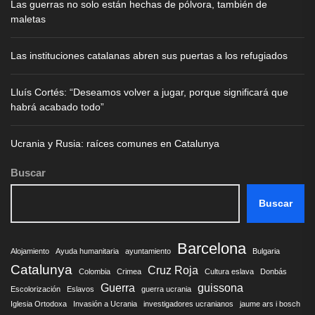
Las guerras no solo están hechas de pólvora, también de
maletas
Las instituciones catalanas abren sus puertas a los refugiados
Lluís Cortés: “Deseamos volver a jugar, porque significará que
habrá acabado todo”
Ucrania y Rusia: raíces comunes en Catalunya
Buscar
Buscar
Barcelona
Alojamiento
Ayuda humanitaria
ayuntamiento
Bulgaria
Catalunya
Cruz Roja
Colombia
Crimea
Cultura eslava
Donbás
Guerra
guissona
Escolorización
Eslavos
guerra ucrania
Iglesia Ortodoxa
Invasión a Ucrania
investigadores ucranianos
jaume ars i bosch