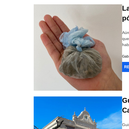
L
p
Aún
que
hab
Gab
R
G
C
Gui