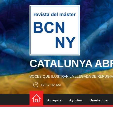
Skip
to
CATA
the
content
ABRA
A
UCRA
CATALUNYA AB
VOCES QUE ILUSTRAN LA LLEGADA DE REFUGI
12:57:03 AM
Acogida
Ayudas
Disidencia