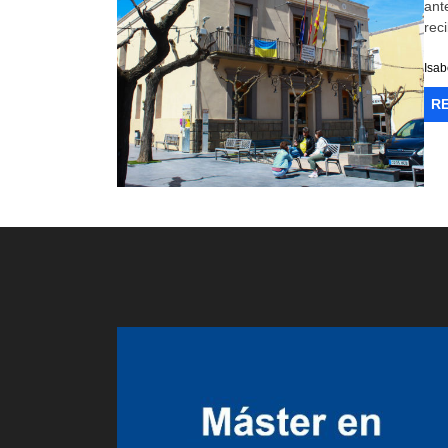
ant
rec
Isa
R