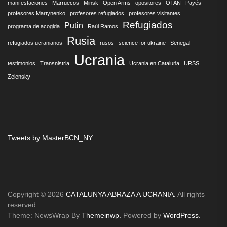
manifestaciones
Marruecos
Minsk
Open Arms
opositores
OTAN
Payés
profesores Martynenko
profesores refugiados
profesores visitantes
Refugiados
Putin
programa de acogida
Raúl Ramos
Rusia
refugiados ucranianos
rusos
science for ukraine
Senegal
Ucrania
testimonios
Transnistria
Ucrania en Cataluña
URSS
Zelensky
Tweets by MasterBCN_NY
Copyright © 2026
CATALUNYA ABRAZA A UCRANIA.
All rights
reserved.
Theme: NewsWrap By
Themeinwp.
Powered by
WordPress.