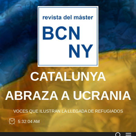
Skip
to
CATA
the
content
ABRA
A
UCRA
CATALUNYA
ABRAZA A UCRANIA
VOCES QUE ILUSTRAN LA LLEGADA DE REFUGIADOS
5:32:04 AM