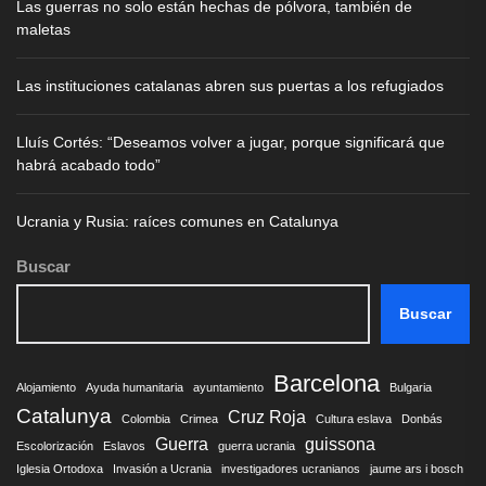
Las guerras no solo están hechas de pólvora, también de
maletas
Las instituciones catalanas abren sus puertas a los refugiados
Lluís Cortés: “Deseamos volver a jugar, porque significará que
habrá acabado todo”
Ucrania y Rusia: raíces comunes en Catalunya
Buscar
Buscar
Barcelona
Alojamiento
Ayuda humanitaria
ayuntamiento
Bulgaria
Catalunya
Cruz Roja
Colombia
Crimea
Cultura eslava
Donbás
Guerra
guissona
Escolorización
Eslavos
guerra ucrania
Iglesia Ortodoxa
Invasión a Ucrania
investigadores ucranianos
jaume ars i bosch