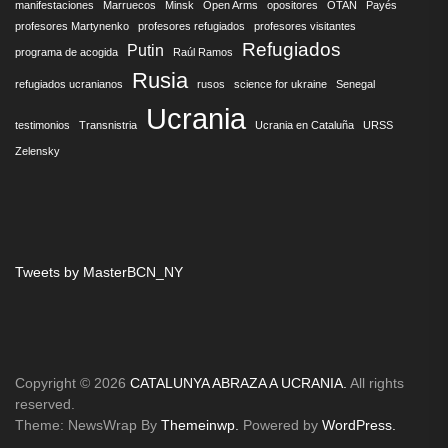
manifestaciones
Marruecos
Minsk
Open Arms
opositores
OTAN
Payés
profesores Martynenko
profesores refugiados
profesores visitantes
Refugiados
Putin
programa de acogida
Raúl Ramos
Rusia
refugiados ucranianos
rusos
science for ukraine
Senegal
Ucrania
testimonios
Transnistria
Ucrania en Cataluña
URSS
Zelensky
Tweets by MasterBCN_NY
Copyright © 2026
CATALUNYA ABRAZA A UCRANIA.
All rights
reserved.
Theme: NewsWrap By
Themeinwp.
Powered by
WordPress.