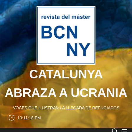
Skip
to
CATA
the
content
ABRA
A
UCRA
CATALUNYA
ABRAZA A UCRANIA
VOCES QUE ILUSTRAN LA LLEGADA DE REFUGIADOS
10:11:18 PM