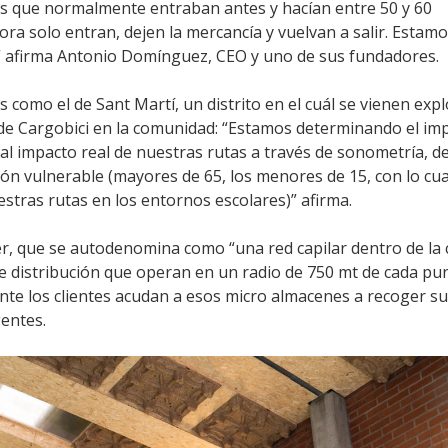
s que normalmente entraban antes y hacían entre 50 y 60
hora solo entran, dejen la mercancía y vuelvan a salir. Estam
” afirma Antonio Domínguez, CEO y uno de sus fundadores.
como el de Sant Martí, un distrito en el cuál se vienen exp
 de Cargobici en la comunidad: “Estamos determinando el im
 impacto real de nuestras rutas a través de sonometría, de
ón vulnerable (mayores de 65, los menores de 15, con lo cua
stras rutas en los entornos escolares)” afirma.
, que se autodenomina como “una red capilar dentro de la 
 distribución que operan en un radio de 750 mt de cada pun
te los clientes acudan a esos micro almacenes a recoger s
gentes.