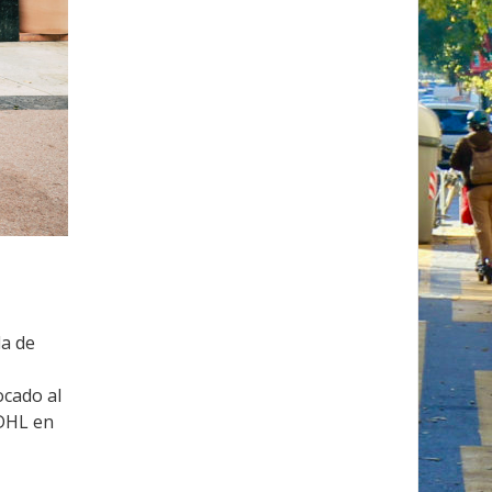
la de
ocado al
 DHL en