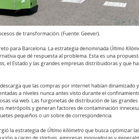
ocesos de transformación. (Fuente: Geever).
reto para Barcelona. La estrategia denominada
Último Kilóm
ernativa que dé respuesta al problema. Esta es una propuest
ps
, el Estado y las grandes empresas distribuidoras y que h
 y descarga que las compras por internet habían dinamizado 
tadas a niveles nunca antes visto durante el confinamiento
as vía web. Las furgonetas de distribución de las grandes
des metrópolis y generan factores de contaminación inneces
quetes pequeños o un sobre de correspondencia.
rgió la estrategia de
Último kilómetro
que busca optimizar la
ibución a cargo de
startups
, empresas innovadoras y general