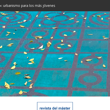
rá más espacio para los peatones
 Antoni: opiniones contrastadas
e: “Las ciudades son inconscientemente discriminatorias”
: el verde toma las calles
s»: urbanismo para los más jóvenes