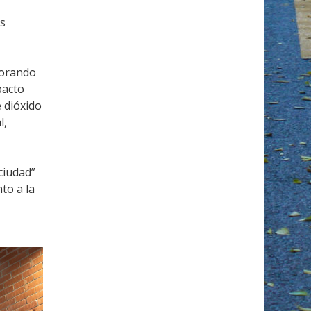
os
lorando
pacto
 dióxido
l,
ciudad”
to a la
u