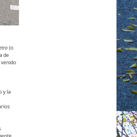
etro
(o
a de
a venido
y
 y la
arios
s
mente