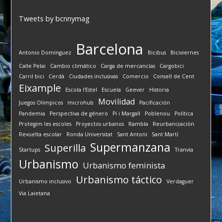
Tweets by bcnnymag
Barcelona
Antonio Domínguez
Bicibus
Biciviernes
Calle Pelai
Cambio climático
Carga de mercancías
Cargobici
Carril bici
Cerdà
Ciudades inclusivas
Comercio
Consell de Cent
Eixample
Escola l'Estel
Escuela
Geever
Historia
Movilidad
Juegos Olimpicos
microhub
Pacificación
Pandemia
Perspectiva de género
Pi i Margall
Poblenou
Política
Protegim les escoles
Proyectos urbanos
Rambla
Reurbanización
Revuelta escolar
Ronda Universitat
Sant Antoni
Sant Martí
Supermanzana
Superilla
Startups
Tranvía
Urbanismo
Urbanismo feminista
Urbanismo táctico
Urbanismo inclusivo
Verdaguer
Via Laietana