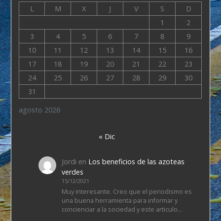
L
M
X
J
V
S
D
1
2
3
4
5
6
7
8
9
10
11
12
13
14
15
16
17
18
19
20
21
22
23
24
25
26
27
28
29
30
31
agosto 2026
« Dic
Jordi
en
Los beneficios de las azoteas
verdes
15/12/2021
Muy interesante. Creo que el periodismo es
una buena herramienta para informar y
concienciar a la sociedad y este articulo…