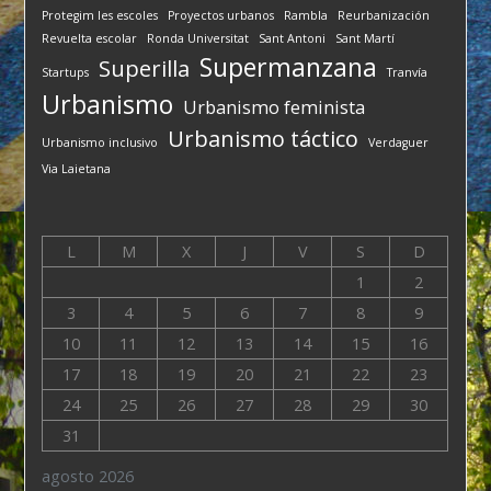
Protegim les escoles
Proyectos urbanos
Rambla
Reurbanización
Revuelta escolar
Ronda Universitat
Sant Antoni
Sant Martí
Supermanzana
Superilla
Startups
Tranvía
Urbanismo
Urbanismo feminista
Urbanismo táctico
Urbanismo inclusivo
Verdaguer
Via Laietana
L
M
X
J
V
S
D
1
2
3
4
5
6
7
8
9
10
11
12
13
14
15
16
17
18
19
20
21
22
23
24
25
26
27
28
29
30
31
agosto 2026