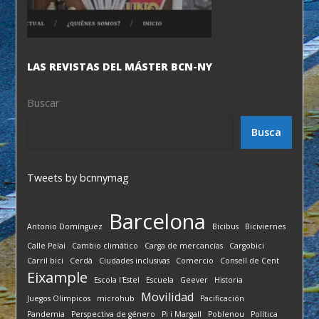
LAS REVISTAS DEL MÁSTER BCN-NY
Buscar
Busca
Tweets by bcnnymag
Barcelona
Antonio Domínguez
Bicibus
Biciviernes
Calle Pelai
Cambio climático
Carga de mercancías
Cargobici
Carril bici
Cerdà
Ciudades inclusivas
Comercio
Consell de Cent
Eixample
Escola l'Estel
Escuela
Geever
Historia
Movilidad
Juegos Olimpicos
microhub
Pacificación
Pandemia
Perspectiva de género
Pi i Margall
Poblenou
Política