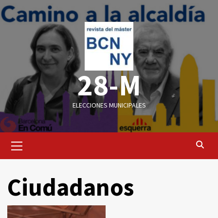
Saltar
al
contenido
28-M
ELECCIONES MUNICIPALES
Menú
primario
Ciudadanos