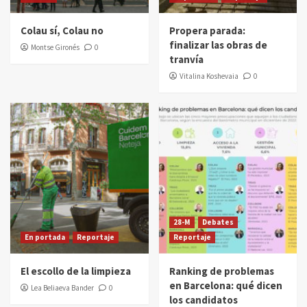
Colau sí, Colau no
Propera parada:
finalizar las obras de
Montse Gironés
0
tranvía
Vitalina Koshevaia
0
28-M
Debates
En portada
Reportaje
Reportaje
El escollo de la limpieza
Ranking de problemas
en Barcelona: qué dicen
Lea Beliaeva Bander
0
los candidatos