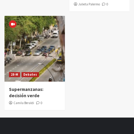
Julieta Palermo
0
28-M
Debates
Supermanzanas:
decisión verde
Camila Beraldi
0