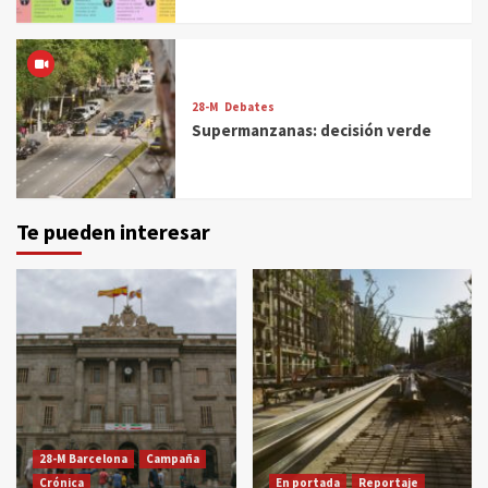
28-M
Debates
Supermanzanas: decisión verde
Te pueden interesar
28-M Barcelona
Campaña
Crónica
En portada
Reportaje