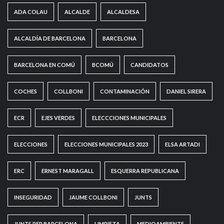
ADA COLAU
ALCALDE
ALCALDESA
ALCALDÍA DE BARCELONA
BARCELONA
BARCELONA EN COMÚ
BCOMÚ
CANDIDATOS
COCHES
COLLBONI
CONTAMINACIÓN
DANIEL SIRERA
ECR
EJES VERDES
ELECCCIONES MUNICIPALES
ELECCIONES
ELECCIONES MUNICIPALES 2023
ELSA ARTADI
ERC
ERNEST MARAGALL
ESQUERRA REPUBLICANA
INSEGURIDAD
JAUME COLLBONI
JUNTS
JUNTS PER BARCELONA
LIMPIEZA
MEDIOAMBIENTE