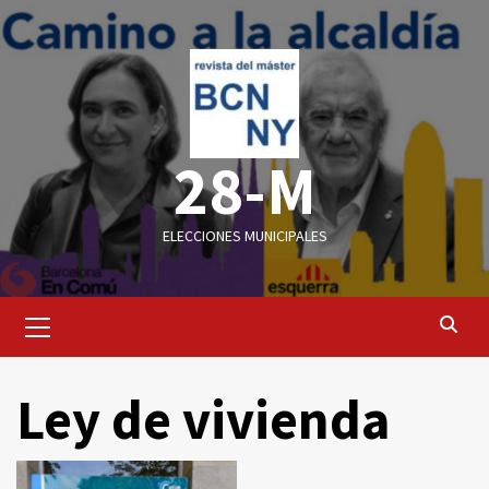
Saltar
al
contenido
28-M
ELECCIONES MUNICIPALES
Menú
primario
Ley de vivienda