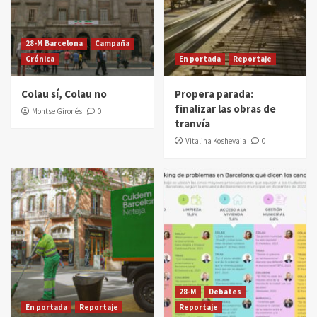
28-M Barcelona
Campaña
Crónica
En portada
Reportaje
Colau sí, Colau no
Propera parada:
finalizar las obras de
Montse Gironés
0
tranvía
Vitalina Koshevaia
0
28-M
Debates
En portada
Reportaje
Reportaje