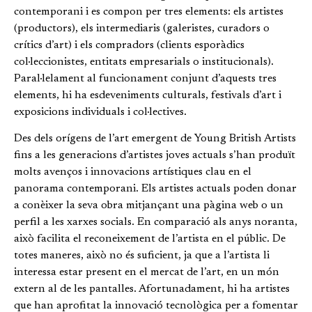
contemporani i es compon per tres elements: els artistes
(productors), els intermediaris (galeristes, curadors o
crítics d’art) i els compradors (clients esporàdics
col·leccionistes, entitats empresarials o institucionals).
Paral·lelament al funcionament conjunt d’aquests tres
elements, hi ha esdeveniments culturals, festivals d’art i
exposicions individuals i col·lectives.
Des dels orígens de l’art emergent de Young British Artists
fins a les generacions d’artistes joves actuals s’han produït
molts avenços i innovacions artístiques clau en el
panorama contemporani. Els artistes actuals poden donar
a conèixer la seva obra mitjançant una pàgina web o un
perfil a les xarxes socials. En comparació als anys noranta,
això facilita el reconeixement de l’artista en el públic. De
totes maneres, això no és suficient, ja que a l’artista li
interessa estar present en el mercat de l’art, en un món
extern al de les pantalles. Afortunadament, hi ha artistes
que han aprofitat la innovació tecnològica per a fomentar