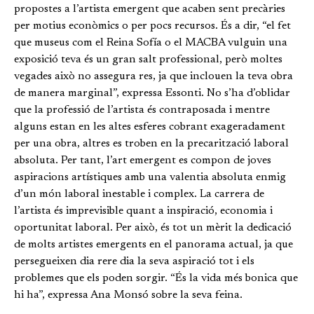
propostes a l’artista emergent que acaben sent precàries
per motius econòmics o per pocs recursos. És a dir, “el fet
que museus com el Reina Sofía o el MACBA vulguin una
exposició teva és un gran salt professional, però moltes
vegades això no assegura res, ja que inclouen la teva obra
de manera marginal”, expressa Essonti. No s’ha d’oblidar
que la professió de l’artista és contraposada i mentre
alguns estan en les altes esferes cobrant exageradament
per una obra, altres es troben en la precarització laboral
absoluta. Per tant, l’art emergent es compon de joves
aspiracions artístiques amb una valentia absoluta enmig
d’un món laboral inestable i complex. La carrera de
l’artista és imprevisible quant a inspiració, economia i
oportunitat laboral. Per això, és tot un mèrit la dedicació
de molts artistes emergents en el panorama actual, ja que
persegueixen dia rere dia la seva aspiració tot i els
problemes que els poden sorgir. “És la vida més bonica que
hi ha”, expressa Ana Monsó sobre la seva feina.