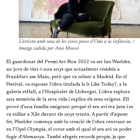
L’artista amb una de les seves peces d’Oda a la infància. /
Imatge cedida per Ana Monsó
El guardonat del Premi Art Nou 2022 va ser Ian Waelder,
un jove de vint-i-nou anys que actualment resideix a
Frankfurt am Main, però que va néixer a Madrid. En el
Festival, va exposar l’obra titulada Is It Like Today?, a la
galeria etHall, a l’Hospitalet de Llobregat. L’obra explora
una memòria de la seva vida i explica els seus orígens. Ell
prové d’una família emigrant perquè el seu avi era jueu i es
va exiliar a Xile durant els anys trenta. A partir d’aquest
fet, Waelder comença amb la creació de l’obra centrant-se
en l’Opel Olympia, el cotxe amb el qual el seu avi va poder
fugir d’Alemanya. També afegeix records propis, ja que