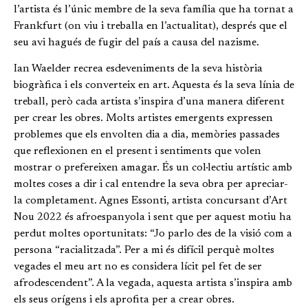
l’artista és l’únic membre de la seva família que ha tornat a
Frankfurt (on viu i treballa en l’actualitat), després que el
seu avi hagués de fugir del país a causa del nazisme.
Ian Waelder recrea esdeveniments de la seva història
biogràfica i els converteix en art. Aquesta és la seva línia de
treball, però cada artista s’inspira d’una manera diferent
per crear les obres. Molts artistes emergents expressen
problemes que els envolten dia a dia, memòries passades
que reflexionen en el present i sentiments que volen
mostrar o prefereixen amagar. És un col·lectiu artístic amb
moltes coses a dir i cal entendre la seva obra per apreciar-
la completament. Agnes Essonti, artista concursant d’Art
Nou 2022 és afroespanyola i sent que per aquest motiu ha
perdut moltes oportunitats: “Jo parlo des de la visió com a
persona “racialitzada”. Per a mi és difícil perquè moltes
vegades el meu art no es considera lícit pel fet de ser
afrodescendent”. A la vegada, aquesta artista s’inspira amb
els seus orígens i els aprofita per a crear obres.