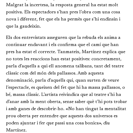
Malgrat la incertesa, la resposta general ha estat molt
positiva. Els espectadors s’han pres l’obra com una cosa
nova i diferent, fet que els ha permès que s’hi endinsin i
que la gaudeixin.
Els dos entrevistats asseguren que la rebuda els anima a
continuar endavant i els confirma que el camí que han
pres ha estat el correcte. Tanmateix, Martínez explica que
no totes les reaccions han estat positives: concretament,
parla d’aquells a qui ell anomena talibans, tant del teatre
clàssic com del món dels pallassos. Amb aquesta
denominació, parla d’aquells qui, quan surten de veure
l’espectacle, es queixen del fet que hi ha massa pallassos, o
bé, massa clàssic. L’artista reivindica que al teatre s’hi ha
d’anar amb la ment oberta, sense saber què t’hi pots trobar
i amb ganes de descobrir-ho. «No han tingut la mentalitat
prou oberta per entendre que aquests dos universos es
poden ajuntar i fer que passi una cosa bonica», diu
Martínez.