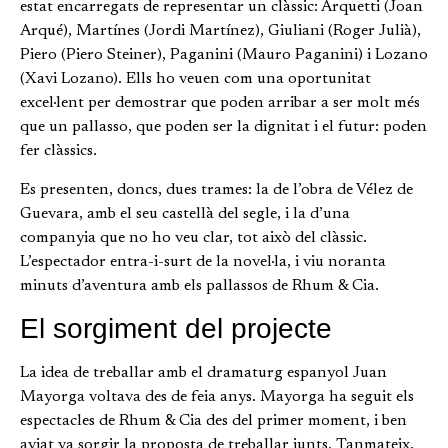
estat encarregats de representar un clàssic: Arquetti (Joan
Arqué), Martínes (Jordi Martínez), Giuliani (Roger Julià),
Piero (Piero Steiner), Paganini (Mauro Paganini) i Lozano
(Xavi Lozano). Ells ho veuen com una oportunitat
excel·lent per demostrar que poden arribar a ser molt més
que un pallasso, que poden ser la dignitat i el futur: poden
fer clàssics.
Es presenten, doncs, dues trames: la de l’obra de Vélez de
Guevara, amb el seu castellà del segle, i la d’una
companyia que no ho veu clar, tot això del clàssic.
L’espectador entra-i-surt de la novel·la, i viu noranta
minuts d’aventura amb els pallassos de Rhum & Cia.
El sorgiment del projecte
La idea de treballar amb el dramaturg espanyol Juan
Mayorga voltava des de feia anys. Mayorga ha seguit els
espectacles de Rhum & Cia des del primer moment, i ben
aviat va sorgir la proposta de treballar junts. Tanmateix,