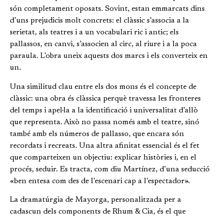
són completament oposats. Sovint, estan emmarcats dins
d’uns prejudicis molt concrets: el clàssic s’associa a la
serietat, als teatres i a un vocabulari ric i antic; els
pallassos, en canvi, s’associen al circ, al riure i a la poca
paraula. L’obra uneix aquests dos marcs i els converteix en
un.
Una similitud clau entre els dos mons és el concepte de
clàssic: una obra és clàssica perquè travessa les fronteres
del temps i apel·la a la identificació i universalitat d’allò
que representa. Això no passa només amb el teatre, sinó
també amb els números de pallasso, que encara són
recordats i recreats. Una altra afinitat essencial és el fet
que comparteixen un objectiu: explicar històries i, en el
procés, seduir. Es tracta, com diu Martínez, d’una seducció
«ben entesa com des de l’escenari cap a l’espectador».
La dramatúrgia de Mayorga, personalitzada per a
cadascun dels components de Rhum & Cia, és el que