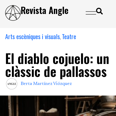
Revista Angle
Arts escèniques i visuals
Teatre
,
El diablo cojuelo: un
clàssic de pallassos
Berta Martínez Viózquez