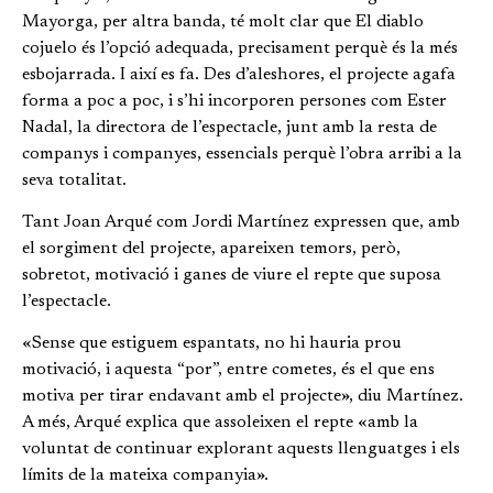
Mayorga, per altra banda, té molt clar que El diablo
cojuelo és l’opció adequada, precisament perquè és la més
esbojarrada. I així es fa. Des d’aleshores, el projecte agafa
forma a poc a poc, i s’hi incorporen persones com Ester
Nadal, la directora de l’espectacle, junt amb la resta de
companys i companyes, essencials perquè l’obra arribi a la
seva totalitat.
Tant Joan Arqué com Jordi Martínez expressen que, amb
el sorgiment del projecte, apareixen temors, però,
sobretot, motivació i ganes de viure el repte que suposa
l’espectacle.
«Sense que estiguem espantats, no hi hauria prou
motivació, i aquesta “por”, entre cometes, és el que ens
motiva per tirar endavant amb el projecte», diu Martínez.
A més, Arqué explica que assoleixen el repte «amb la
voluntat de continuar explorant aquests llenguatges i els
límits de la mateixa companyia».