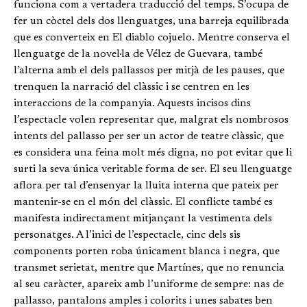
funciona com a vertadera traducció del temps. S’ocupa de
fer un còctel dels dos llenguatges, una barreja equilibrada
que es converteix en El diablo cojuelo. Mentre conserva el
llenguatge de la novel·la de Vélez de Guevara, també
l’alterna amb el dels pallassos per mitjà de les pauses, que
trenquen la narració del clàssic i se centren en les
interaccions de la companyia. Aquests incisos dins
l’espectacle volen representar que, malgrat els nombrosos
intents del pallasso per ser un actor de teatre clàssic, que
es considera una feina molt més digna, no pot evitar que li
surti la seva única veritable forma de ser. El seu llenguatge
aflora per tal d’ensenyar la lluita interna que pateix per
mantenir-se en el món del clàssic. El conflicte també es
manifesta indirectament mitjançant la vestimenta dels
personatges. A l’inici de l’espectacle, cinc dels sis
components porten roba únicament blanca i negra, que
transmet serietat, mentre que Martínes, que no renuncia
al seu caràcter, apareix amb l’uniforme de sempre: nas de
pallasso, pantalons amples i colorits i unes sabates ben