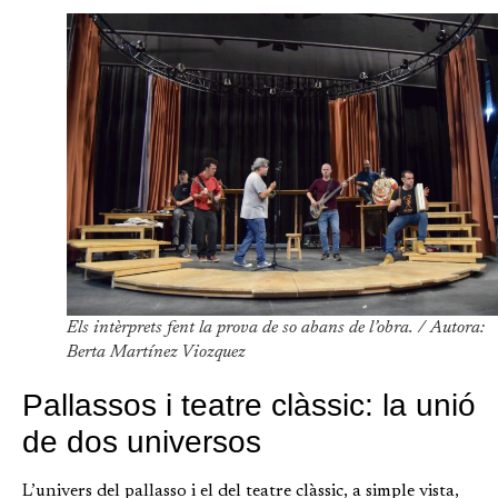
Els intèrprets fent la prova de so abans de l’obra. / Autora:
Berta Martínez Viozquez
Pallassos i teatre clàssic: la unió
de dos universos
L’univers del pallasso i el del teatre clàssic, a simple vista,