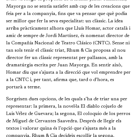
Mayorga no se sentia satisfet amb cap de les creacions que
feia per a la companyia, fins que va pensar que què podia
ser millor que fer la seva especialitat: un clàssic. La idea
arriba pràcticament alhora que Lluís Homar, actor català i
amic de sempre de Jordi Martínez, és nomenat director de
la Compañía Nacional de Teatro Clásico (CNTC). Sense ni
tan sols tenir el clàssic triat, Rhum & Cia proposa al nou
director fer un clàssic representat per pallassos, amb la
dramatúrgia escrita per Juan Mayorga. En sentir això,
Homar diu que s’ajusta a la direcció que vol emprendre per
a la CNTC i, per tant, afirma que, tard o d’hora, es
portarà a terme.
Sorgeixen dues opcions, de les quals s’ha de triar una per
representar: la primera, la novel·la El diablo cojuelo de
Luis Vélez de Guevara; la segona, El coloquio de los perros
de Miguel de Cervantes Saavedra. Després de llegir els
textos i valorar quina és l’opció que s’ajusta més a la
companyia, Rhum & Cia decideix escollir la segona.