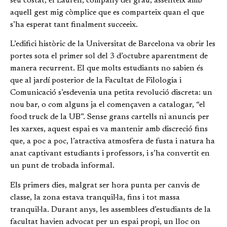
seu costat, el Lauren, company del grau, assenteix amb
aquell gest mig còmplice que es comparteix quan el que
s’ha esperat tant finalment succeeix.
L’edifici històric de la Universitat de Barcelona va obrir les
portes sota el primer sol del 3 d’octubre aparentment de
manera recurrent. El que molts estudiants no sabien és
que al jardí posterior de la Facultat de Filologia i
Comunicació s’esdevenia una petita revolució discreta: un
nou bar, o com alguns ja el començaven a catalogar, “el
food truck de la UB”. Sense grans cartells ni anuncis per
les xarxes, aquest espai es va mantenir amb discreció fins
que, a poc a poc, l’atractiva atmosfera de fusta i natura ha
anat captivant estudiants i professors, i s’ha convertit en
un punt de trobada informal.
Els primers dies, malgrat ser hora punta per canvis de
classe, la zona estava tranquil·la, fins i tot massa
tranquil·la. Durant anys, les assemblees d’estudiants de la
facultat havien advocat per un espai propi, un lloc on