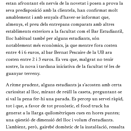
estan afrontant els nervis de la novetat i posen a prova la
seva predisposició amb la clientela, han confirmat molt
amablement i amb senyals d’haver-se informat que,
almenys, el preu dels entrepans comparats amb altres
establiments exteriors a la facultat com el Bar Estudiantil,
lloc habitual també per alguns estudiants, són
notablement més econòmics, ja que mentre fora costen
entre 4 i 6 euros, al bar Bernat Pescaire de la UB ara
costen entre 2 i 3 euros. Es veu que, malgrat no tenir
sostre, la nova i tardana iniciativa de la facultat té les de
guanyar terreny.
A ritme prudent, alguns estudiants ja s’acosten amb certa
curiositat al lloc, mirant de reüll la caseta, preguntant-se
si val la pena fer-hi una parada. Es percep un servei ràpid,
tot i que, a favor de tot pronòstic, el food truck ha
generat a la llarga quilomètriques cues en hores puntes;
una qüestió de dimensió del lloc i volum d’estudiants.
L’ambient, però, gairebé domèstic de la instal·lació, ressalta