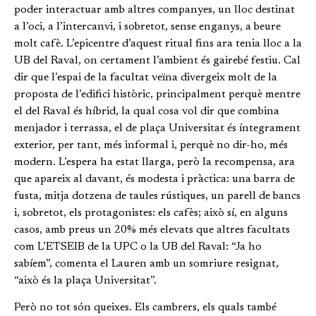
poder interactuar amb altres companyes, un lloc destinat
a l’oci, a l’intercanvi, i sobretot, sense enganys, a beure
molt cafè. L’epicentre d’aquest ritual fins ara tenia lloc a la
UB del Raval, on certament l’ambient és gairebé festiu. Cal
dir que l’espai de la facultat veïna divergeix molt de la
proposta de l’edifici històric, principalment perquè mentre
el del Raval és híbrid, la qual cosa vol dir que combina
menjador i terrassa, el de plaça Universitat és íntegrament
exterior, per tant, més informal i, perquè no dir-ho, més
modern. L’espera ha estat llarga, però la recompensa, ara
que apareix al davant, és modesta i pràctica: una barra de
fusta, mitja dotzena de taules rústiques, un parell de bancs
i, sobretot, els protagonistes: els cafès; això sí, en alguns
casos, amb preus un 20% més elevats que altres facultats
com L’ETSEIB de la UPC o la UB del Raval: “Ja ho
sabíem”, comenta el Lauren amb un somriure resignat,
“això és la plaça Universitat”.
Però no tot són queixes. Els cambrers, els quals també