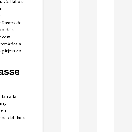
a. Col·labora
n
i
ofessors de
un dels
e: com
atemàtica a
 pitjors en
lasse
la i a la
 any
t en
ina del dia a