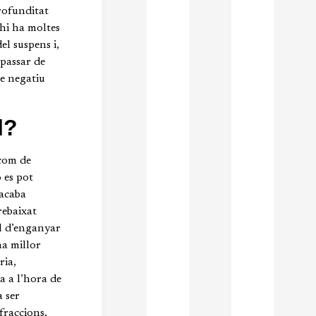
profunditat
 hi ha moltes
el suspens i,
 passar de
te negatiu
l?
 com de
o es pot
 acaba
rebaixat
al d’enganyar
na millor
ria,
a a l’hora de
a ser
fraccions,