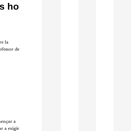
s ho
re la
ofessor de
mençar a
r a exigir