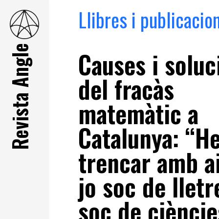
Llibres i publicacio
Revista Angle
Causes i soluc
del fracàs
matemàtic a
Catalunya: “H
trencar amb a
jo soc de lletr
soc de cièncie