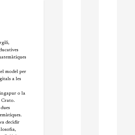
gili,
educatives
 matemàtiques
del model per
itals a les
ingapur o la
 Crato.
 dues
temàtiques.
va decidir
losofia,