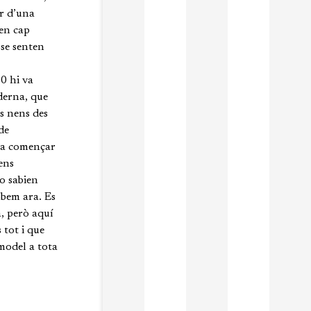
r d’una
en cap
 se senten
0 hi va
derna, que
ls nens des
de
 va començar
nens
o sabien
obem ara. Es
a, però aquí
 tot i que
 model a tota