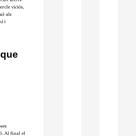
rcle viciós,
uè als
i i
 que
oses
. Al final el