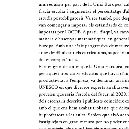
uns requisits per part de la Unió Europea: cal
fracàs escolar i augmentar el percentatge d
estudis postobligatoris. Va ser també, poc des
van començar a imposar els estàndards de c
imposats per l’OCDE. A partir d’aquí, va canv
manera d’ensenyar matemàtiques, en general
Europa. Amb una sèrie progressiva de mesure
anar desdibuixant els currículums, suposada
de les competències.
El més gros de tot és que la Unió Europea, 
per aquest nou canvi educatiu que havia d’a
productivitat a l’empresa, va demanar un inf
UNESCO en què diversos experts analitzave
preveien que seria l’escola del futur, al 2020
dels escenaris descrits i publicats coincideix 
amb el que ens hem acabat trobant: que deixa
hi professors a les aules. Sabien que això aca
Fastiguejats en gran mesura per no poder en
seva matèria, els nous llicenciats acaben prefe