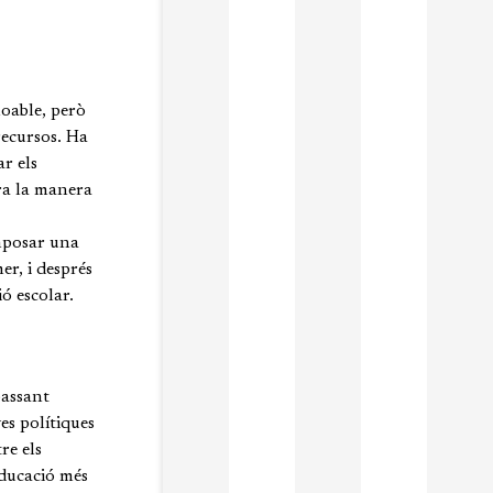
loable, però
recursos. Ha
ar els
era la manera
imposar una
er, i després
ó escolar.
passant
es polítiques
re els
educació més