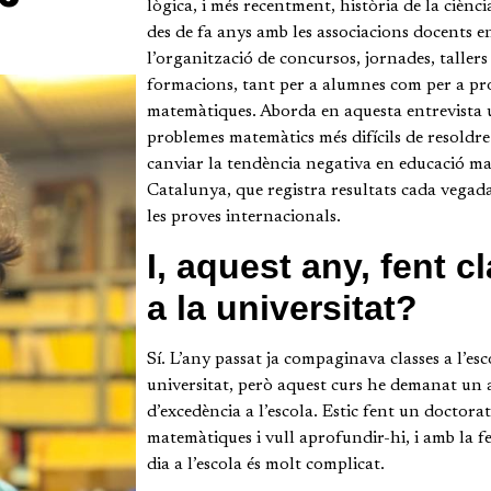
lògica, i més recentment, història de la ciènci
des de fa anys amb les associacions docents e
l’organització de concursos, jornades, tallers 
formacions, tant per a alumnes com per a pr
matemàtiques. Aborda en aquesta entrevista 
problemes matemàtics més difícils de resoldr
canviar la tendència negativa en educació m
Catalunya, que registra resultats cada vegada
les proves internacionals.
I, aquest any, fent c
a la universitat?
Sí. L’any passat ja compaginava classes a l’esco
universitat, però aquest curs he demanat un
d’excedència a l’escola. Estic fent un doctora
matemàtiques i vull aprofundir-hi, i amb la fe
dia a l’escola és molt complicat.