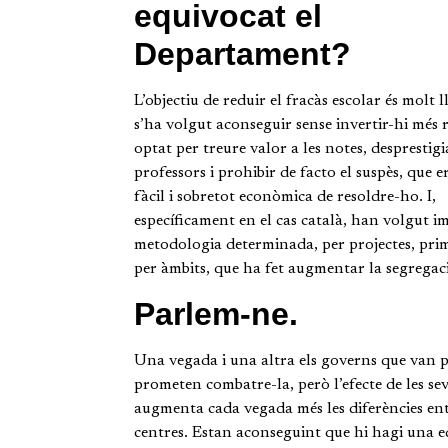
equivocat el
Departament?
L’objectiu de reduir el fracàs escolar és molt l
s’ha volgut aconseguir sense invertir-hi més 
optat per treure valor a les notes, desprestigi
professors i prohibir de facto el suspès, que 
fàcil i sobretot econòmica de resoldre-ho. I,
específicament en el cas català, han volgut 
metodologia determinada, per projectes, prim
per àmbits, que ha fet augmentar la segregaci
Parlem-ne.
Una vegada i una altra els governs que van 
prometen combatre-la, però l’efecte de les sev
augmenta cada vegada més les diferències ent
centres. Estan aconseguint que hi hagi una 