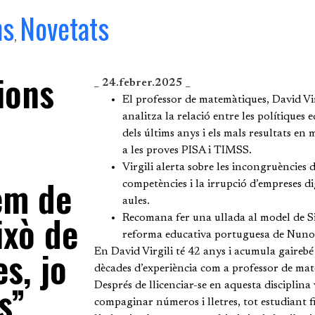
ns
Novetats
,
ions
_ 24.febrer.2025 _
El professor de matemàtiques, David Vir
analitza la relació entre les polítiques 
dels últims anys i els mals resultats en
a les proves PISA i TIMSS.
Virgili alerta sobre les incongruències 
em de
competències i la irrupció d’empreses dig
aules.
ixò de
Recomana fer una ullada al model de S
reforma educativa portuguesa de Nuno
es, jo
En David Virgili té 42 anys i acumula gairebé
dècades d’experiència com a professor de ma
s”
Després de llicenciar-se en aquesta disciplina 
compaginar números i lletres, tot estudiant fi