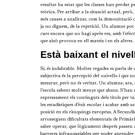
resultat ha estat que les classes han perdut 
teòrica. Per arribar a la situació actual, però,
més causes a analitzar, com la demonització d
ja no diguem, de la repetició. Un alumne pot
curs encara que no hagi après res, amb l’efec
que això provoca en ell mateix i en els altres.
Està baixant el nivel
Sí, és indubtable. Moltes vegades es parla de
subjectiva és la percepció del «nivell» i que n
mesurar, però no és veritat. Un alumne, ara,
l’escola sabent molt menys que abans. S’han 
expressament els continguts dels títols per t
les estadístiques d’èxit escolar i acabar amb u
posició en els rànquings europeus.
A Secundà
arrosseguen dificultats elementals de Primàri
saber operar, que lògicament després passen 
barreres infranquejables per poder aprendre 