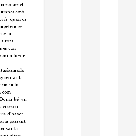
ia reduir el
’alumnes amb
prés, quan es
ompetències
iar la
 a tota
s es van
ment a favor
entusiasmada
ugmentar la
orme a la
n com
. Doncs bé, un
exactament
ria d’haver-
baria passant.
senyar la
rint altres