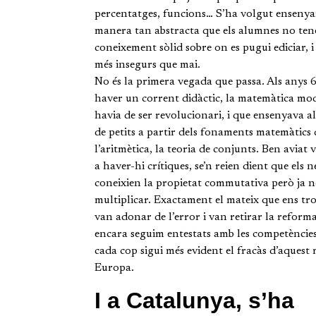
percentatges, funcions… S’ha volgut ensenya
manera tan abstracta que els alumnes no ten
coneixement sòlid sobre on es pugui ediciar, i
més insegurs que mai.
No és la primera vegada que passa. Als anys 6
haver un corrent didàctic, la matemàtica mo
havia de ser revolucionari, i que ensenyava a
de petits a partir dels fonaments matemàtics 
l’aritmètica, la teoria de conjunts. Ben aviat
a haver-hi crítiques, se’n reien dient que els 
coneixien la propietat commutativa però ja n
multiplicar. Exactament el mateix que ens tr
van adonar de l’error i van retirar la reform
encara seguim entestats amb les competències
cada cop sigui més evident el fracàs d’aquest
Europa.
I a Catalunya, s’ha