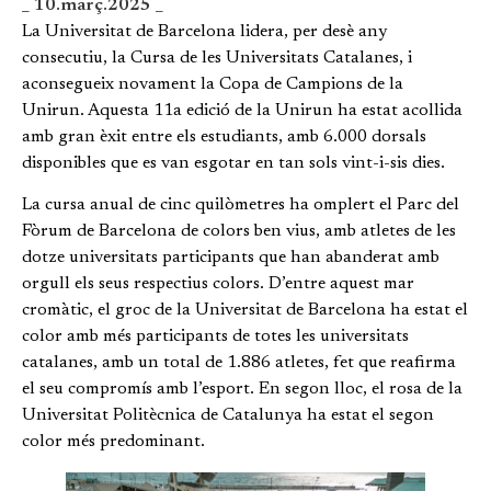
_ 10.març.2025 _
La Universitat de Barcelona lidera, per desè any
consecutiu, la Cursa de les Universitats Catalanes, i
aconsegueix novament la Copa de Campions de la
Unirun. Aquesta 11a edició de la Unirun ha estat acollida
amb gran èxit entre els estudiants, amb 6.000 dorsals
disponibles que es van esgotar en tan sols vint-i-sis dies.
La cursa anual de cinc quilòmetres ha omplert el Parc del
Fòrum de Barcelona de colors ben vius, amb atletes de les
dotze universitats participants que han abanderat amb
orgull els seus respectius colors. D’entre aquest mar
cromàtic, el groc de la Universitat de Barcelona ha estat el
color amb més participants de totes les universitats
catalanes, amb un total de 1.886 atletes, fet que reafirma
el seu compromís amb l’esport. En segon lloc, el rosa de la
Universitat Politècnica de Catalunya ha estat el segon
color més predominant.