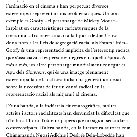
l’animació en el cinema s’han perpetuat diversos
estereotips i representacions problemàtiques. Un bon
exemple és Goofy —el personatge de Mickey Mouse—
inspirat en característiques caricaturesques de la
comunitat afroamericana, o a la figura de Jim Crow —
dona nom a les lleis de segregació racial als Estats Units—.
Goofy és una representació implícita de l’estereotip racista
que s’associava a les persones negres en aquella època. A
més a més, un altre personatge mundialment conegut és
Apu dels
Simpsons
, qui és una imatge plenament
estereotipada de la cultura índia i ha generat un debat
sobre la necessitat de fer un canvi radical en la
representació racial als mitjans i al cinema.
D’una banda, a la indústria cinematogràfica, moltes
actrius i actors racialitzats han denunciat la dificultat que
n’hi ha a l’hora d’obtenir papers que no siguin secundaris
o estereotipats. D’altra banda, en la literatura autores com
Chimamanda Ngozi Adichie i Desirée Bela-Lobedde han