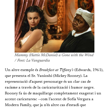
Mammy (Hattie McDaniel) a Gone with the Wind
/ Font: La Vanguardia
Un altre exemple és
Breakfast at Tiffany’s
(Edwards, 1961),
que presenta el Sr. Yunioshi (Mickey Rooney). La
representació d’aquest personatge és un clar cas de
racisme a través de la caricaturització i humor negre.
Rooney fa ús de maquillatge completament exagerat i un
accent caricaturesc —com l’accent de Sofía Vergara a
Modern Family, que ja n’és altre cas d’estudi que