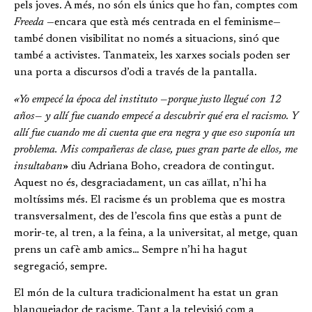
pels joves. A més, no són els únics que ho fan, comptes com
Freeda
—encara que està més centrada en el feminisme—
també donen visibilitat no només a situacions, sinó que
també a activistes. Tanmateix, les xarxes socials poden ser
una porta a discursos d’odi a través de la pantalla.
«Yo empecé la época del instituto —porque justo llegué con 12
años— y allí fue cuando empecé a descubrir qué era el racismo. Y
allí fue cuando me di cuenta que era negra y que eso suponía un
problema. Mis compañeras de clase, pues gran parte de ellos, me
insultaban
» diu Adriana Boho, creadora de contingut.
Aquest no és, desgraciadament, un cas aïllat, n’hi ha
moltíssims més. El racisme és un problema que es mostra
transversalment, des de l’escola fins que estàs a punt de
morir-te, al tren, a la feina, a la universitat, al metge, quan
prens un cafè amb amics… Sempre n’hi ha hagut
segregació, sempre.
El món de la cultura tradicionalment ha estat un gran
blanquejador de racisme. Tant a la televisió com a