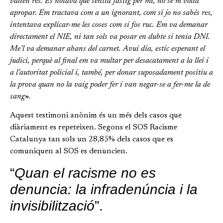
valien res. Es notava que sentia fastig per mi, no se’m volia
apropar. Em tractava com a un ignorant, com si jo no sabés res,
intentava explicar-me les coses com si fos ruc. Em va demanar
directament el NIE, ni tan sols va posar en dubte si tenia DNI.
Me’l va demanar abans del carnet. Avui dia, estic esperant el
judici, perquè al final em va multar per desacatament a la llei i
a l’autoritat policial i, també, per donar suposadament positiu a
la prova quan no la vaig poder fer i van negar-se a fer-me la de
sang
»
.
Aquest testimoni anònim és un més dels casos que
diàriament es repeteixen. Segons el SOS Racisme
Catalunya tan sols un 28,85% dels casos que es
comuniquen al SOS es denuncien.
“
Quan el racisme no es
denuncia: la infradenúncia i la
invisibilització
”.