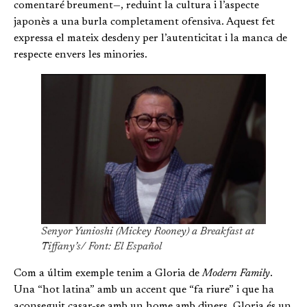
comentaré breument—, reduint la cultura i l’aspecte
japonès a una burla completament ofensiva. Aquest fet
expressa el mateix desdeny per l’autenticitat i la manca de
respecte envers les minories.
Senyor Yunioshi (Mickey Rooney) a Breakfast at
Tiffany’s/ Font: El Español
Com a últim exemple tenim a Gloria de
Modern Family
.
Una “hot latina” amb un accent que “fa riure” i que ha
aconseguit casar-se amb un home amb diners. Gloria és un