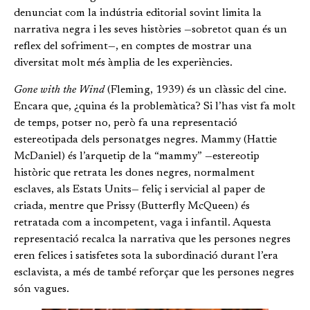
denunciat com la indústria editorial sovint limita la
narrativa negra i les seves històries —sobretot quan és un
reflex del sofriment—, en comptes de mostrar una
diversitat molt més àmplia de les experiències.
Gone with the Wind
(Fleming, 1939) és un clàssic del cine.
Encara que, ¿quina és la problemàtica? Si l’has vist fa molt
de temps, potser no, però fa una representació
estereotipada dels personatges negres. Mammy (Hattie
McDaniel) és l’arquetip de la “mammy” —estereotip
històric que retrata les dones negres, normalment
esclaves, als Estats Units— feliç i servicial al paper de
criada, mentre que Prissy (Butterfly McQueen) és
retratada com a incompetent, vaga i infantil. Aquesta
representació recalca la narrativa que les persones negres
eren felices i satisfetes sota la subordinació durant l’era
esclavista, a més de també reforçar que les persones negres
són vagues.