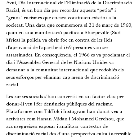
Avui, Dia Internacional de l’Eliminació de la Discriminació
Racial, és un bon dia per recordar aquests “petits” i
“grans” racismes que encara continuen existint a la
societat. Una data que commemora el 21 de març de 1960,
quan en una manifestació pacífica a Sharpeville (Sud-
àfrica) la policia va obrir foc en contra de les lleis
d’aprovació de l’apartheid i 69 persones van ser
assassinades. En conseqüència, el 1966 es va proclamar el
dia i l’Assemblea General de les Nacions Unides va
demanar a la comunitat internacional que redoblés els
seus esforços per eliminar cap mena de discriminació
racial.
Les xarxes socials s’han convertit en un factor clau per
donar-li veu i fer denúncies públiques del racisme.
Plataformes com TikTok i Instagram han donat veu a
activistes com Hanan Midan i Mohamed Gerehou, que
aconsegueixen exposar i analitzar contextos de
discriminació racial des d’una perspectiva culta i accessible