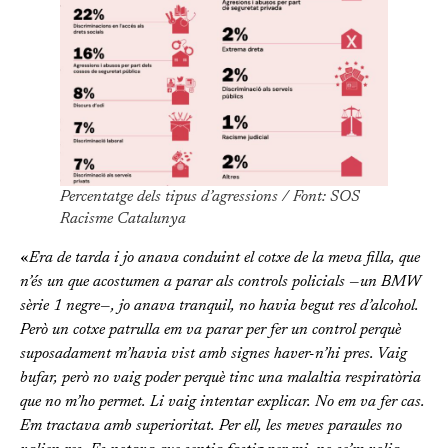
Percentatge dels tipus d’agressions / Font: SOS
Racisme Catalunya
«
Era de tarda i jo anava conduint el cotxe de la meva filla, que
n’és un que acostumen a parar als controls policials —un BMW
sèrie 1 negre—, jo anava tranquil, no havia begut res d’alcohol.
Però un cotxe patrulla em va parar per fer un control perquè
suposadament m’havia vist amb signes haver-n’hi pres. Vaig
bufar, però no vaig poder perquè tinc una malaltia respiratòria
que no m’ho permet. Li vaig intentar explicar. No em va fer cas.
Em tractava amb superioritat. Per ell, les meves paraules no