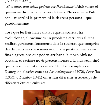
_ 7.abril.2025 _
“
Si te haces una coleta podrías ser Pocahontas
”. Això va ser el
que em va dir una companya de feina. No és ni serà l’últim
cop —ni seré ni la primera ni la darrera persona— que
pateixi racisme.
Tot i que les lleis han canviat i que la societat ha
evolucionat, el racisme és un problema estructural, una
realitat persistent fonamentada a la societat que comprèn
des de petits microracismes —com ara petits comentaris—
fins a agressions que poden arribar a la mort. Això no
obstant, el racisme no és present només a la vida real, sinó
que la veiem en tots els àmbits. Un clar exemple és a
Disney, on clàssics com ara
Los Aristogatos
(1970),
Peter Pan
(1953) o
Dumbo
(1941) on es fan diferents estereotips de
diferents ètnies i cultures.