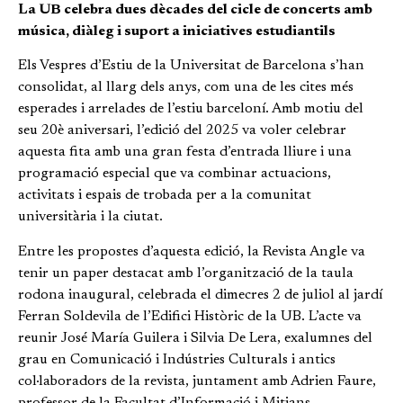
La UB celebra dues dècades del cicle de concerts amb
música, diàleg i suport a iniciatives estudiantils
Els Vespres d’Estiu de la Universitat de Barcelona s’han
consolidat, al llarg dels anys, com una de les cites més
esperades i arrelades de l’estiu barceloní. Amb motiu del
seu 20è aniversari, l’edició del 2025 va voler celebrar
aquesta fita amb una gran festa d’entrada lliure i una
programació especial que va combinar actuacions,
activitats i espais de trobada per a la comunitat
universitària i la ciutat.
Entre les propostes d’aquesta edició, la Revista Angle va
tenir un paper destacat amb l’organització de la taula
rodona inaugural, celebrada el dimecres 2 de juliol al jardí
Ferran Soldevila de l’Edifici Històric de la UB. L’acte va
reunir José María Guilera i Silvia De Lera, exalumnes del
grau en Comunicació i Indústries Culturals i antics
col·laboradors de la revista, juntament amb Adrien Faure,
professor de la Facultat d’Informació i Mitjans