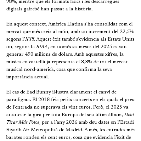
98%, mentre que els formats físics i les descàrregues
digitals gairebé han passat a la història.
En aquest context, Amèrica Llatina s’ha consolidat com el
mercat que més creix al món, amb un increment del 22,5%
segons l’
IFPI
. Aquest èxit també s’evidencia als Estats Units
on, segons la
RIAA
, en només sis mesos del 2025 es van
generar 490 milions de dòlars. Amb aquestes xifres, la
música en castellà ja representa el 8,8% de tot el mercat
musical nord-americà, cosa que confirma la seva
importància actual.
El cas de Bad Bunny il·lustra clarament el canvi de
paradigma. El 2018 feia petits concerts en els quals el preu
de l’entrada no superava els vint euros. Però, el 2025 va
anunciar la gira per tota Europa del seu últim àlbum,
Debí
Tirar Más Fotos
, per a l’any 2026 amb deu dates en l’Estadi
Riyadh Air Metropolità de Madrid. A més, les entrades més
barates ronden els cent euros, cosa que evidencia l’èxit de