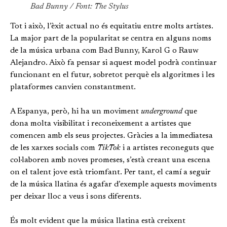
Bad Bunny / Font:
The Stylus
Tot i això, l’èxit actual no és equitatiu entre molts artistes.
La major part de la popularitat se centra en alguns noms
de la música urbana com Bad Bunny, Karol G o Rauw
Alejandro. Això fa pensar si aquest model podrà continuar
funcionant en el futur, sobretot perquè els algoritmes i les
plataformes canvien constantment.
A Espanya, però, hi ha un moviment
underground
que
dona molta visibilitat i reconeixement a artistes que
comencen amb els seus projectes. Gràcies a la immediatesa
de les xarxes socials com
TikTok
i a artistes reconeguts que
col·laboren amb noves promeses, s’està creant una escena
on el talent jove està triomfant. Per tant, el camí a seguir
de la música llatina és agafar d’exemple aquests moviments
per deixar lloc a veus i sons diferents.
És molt evident que la música llatina està creixent