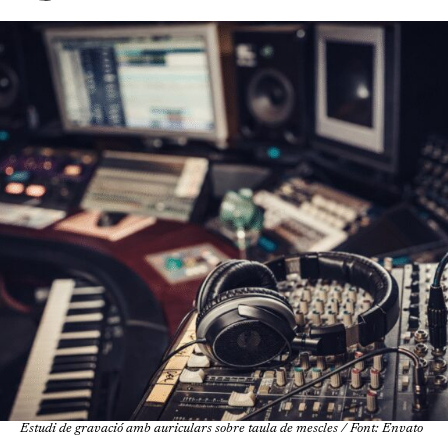
Estudi de gravació amb auriculars sobre taula de mescles / Font: Envato