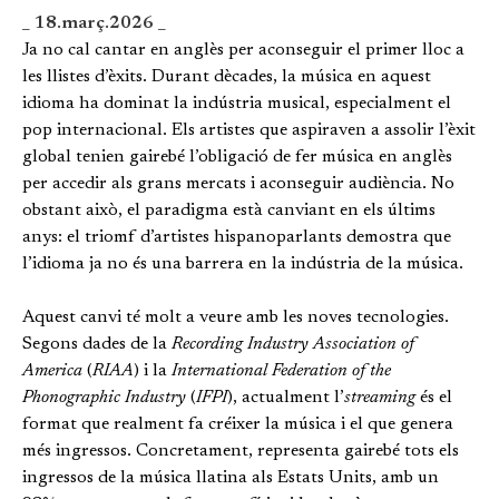
_ 18.març.2026 _
Ja no cal cantar en anglès per aconseguir el primer lloc a
les llistes d’èxits. Durant dècades, la música en aquest
idioma ha dominat la indústria musical, especialment el
pop internacional. Els artistes que aspiraven a assolir l’èxit
global tenien gairebé l’obligació de fer música en anglès
per accedir als grans mercats i aconseguir audiència. No
obstant això, el paradigma està canviant en els últims
anys: el triomf d’artistes hispanoparlants demostra que
l’idioma ja no és una barrera en la indústria de la música.
Aquest canvi té molt a veure amb les noves tecnologies.
Segons dades de la
Recording Industry Association of
America
(
RIAA
) i la
International Federation of the
Phonographic Industry
(
IFPI
), actualment l’
streaming
és el
format que realment fa créixer la música i el que genera
més ingressos. Concretament, representa gairebé tots els
ingressos de la música llatina als Estats Units, amb un