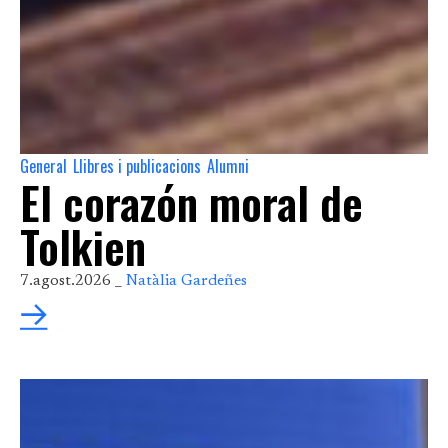
General
Llibres i publicacions
Alumni
,
,
El corazón moral de
Tolkien
7.agost.2026 _
Natàlia Gardeñes