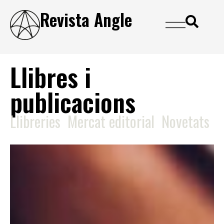
Revista Angle
Llibres i
publicacions
Llibreries
Mercat editorial
Novetats