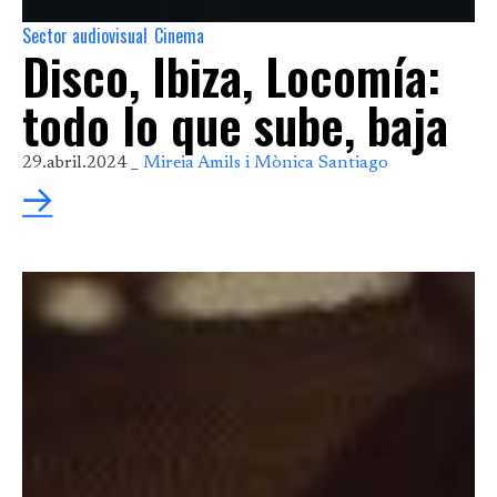
Sector audiovisual
Cinema
,
Disco, Ibiza, Locomía:
todo lo que sube, baja
29.abril.2024 _
Mireia Amils i Mònica Santiago