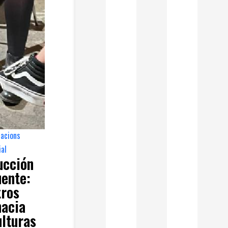
cacions
,
ial
ucción
uente:
tros
hacia
ulturas