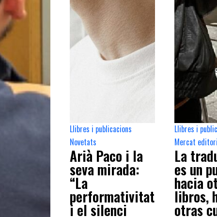
Llibres i publicacions
Llibres i publi
,
Novetats
Mercat editor
Arià Paco i la
La trad
seva mirada:
es un p
“La
hacia o
performativitat
libros, 
i el silenci
otras c