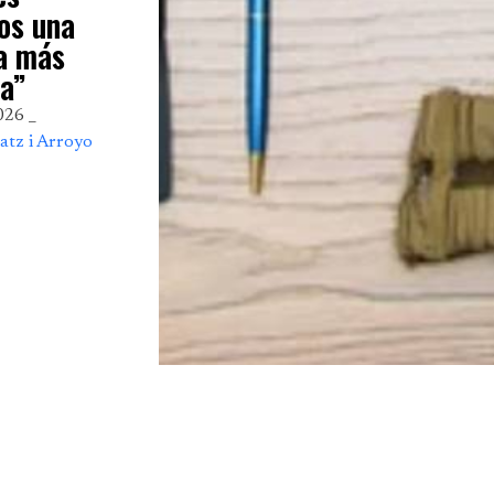
os una
a más
a”
026 _
atz i Arroyo
Sector audiovisual
Televisió i Plataformes
,
Entrevista a Núri