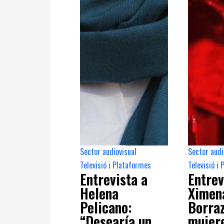
Sector audiovisual
Sector audi
,
Televisió i Plataformes
Televisió i
Entrevista a
Entrev
Helena
Ximen
Pelicano:
Borraz
“Desearía un
mujer