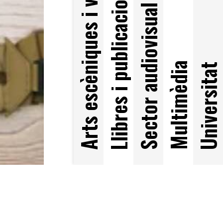
Arts escèniques i visuals
Llibres i publicacions
Sector audiovisual
Multimèdia
Universitat
a