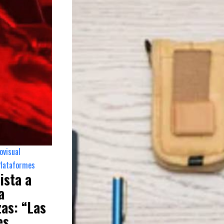
ovisual
,
 Plataformes
ista a
a
as: “Las
es