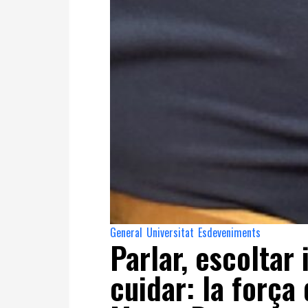
General
Universitat
Esdeveniments
,
,
Parlar, escoltar 
cuidar: la força