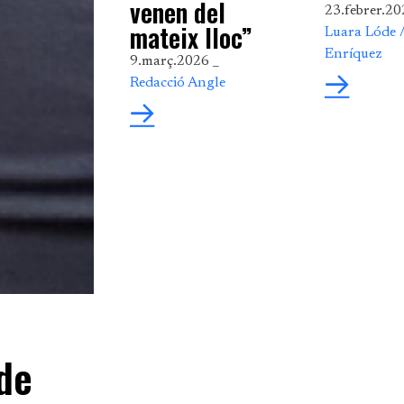
venen del
23.febrer.20
mateix lloc”
Luara Lóde 
Enríquez
9.març.2026 _
Redacció Angle
i
 de