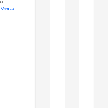
26 _
/ Queralt