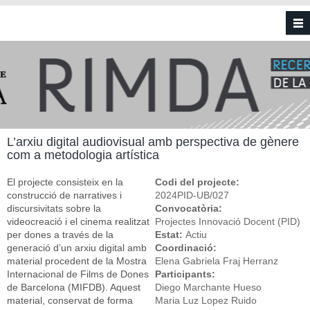
Vés al contingut
L’arxiu digital audiovisual amb perspectiva de gènere
com a metodologia artística
El projecte consisteix en la
Codi del projecte:
construcció de narratives i
2024PID-UB/027
discursivitats sobre la
Convocatòria:
videocreació i el cinema realitzat
Projectes Innovació Docent (PID)
per dones a través de la
Estat:
Actiu
generació d’un arxiu digital amb
Coordinació:
material procedent de la Mostra
Elena Gabriela Fraj Herranz
Internacional de Films de Dones
Participants:
de Barcelona (MIFDB). Aquest
Diego Marchante Hueso
material, conservat de forma
Maria Luz Lopez Ruido