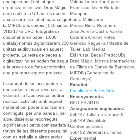
analògica per l’entitat que
Valeria Linera Rodríguez
organitza el festival, Drac Màgic,
Francisco Javier Hurtado
serà cedit a la UB per ús docent
Mompeo
a cost cero. De tot el material que
Laura Malinverni
la MIFDB ens cedeix ( 510 cintes
Marina Riera Retamero
VHS 1775 DVD, fotografies i
Jose Aurelio Castro Varela
documents en paper 1.000
Caterina Almirall Rotés
unitats) només digitalitzarem 300
Germán Regueira (Mestre de
unitats audiovisuals en aquest
Taller, Lab Media)
projecte. La resta de peces a
Eki Irusta, Beca (PredocUB)
digitalitzar no es poden fer degut
Drac Màgic, Mostra Internacional
a la previsió de fons econòmics
de Films de Dones de Barcelona
que pot rebre aquest projecte.
MIFDB (Generalitat de
Catalunya)
L’alumnat de les assignatures
Facultat:
dedicades a les arts visuals, al
Facultat de Belles Arts
videoart i a l’audiovisual podran
Ensenyament/s:
realitzar activitats amb aquest
BELLES ARTS
material per poder analitzar els
Assignatures implicades:
continguts, per una banda i, per
366447 Taller de Creació III
altre, dissenyar recorreguts
366449 Visualitats
significatius i petits comissariats a
Contemporànies
través de les diferents peces, tal i
366492 Videoart i Cinema
com es treballa a altres arxius
Experimental