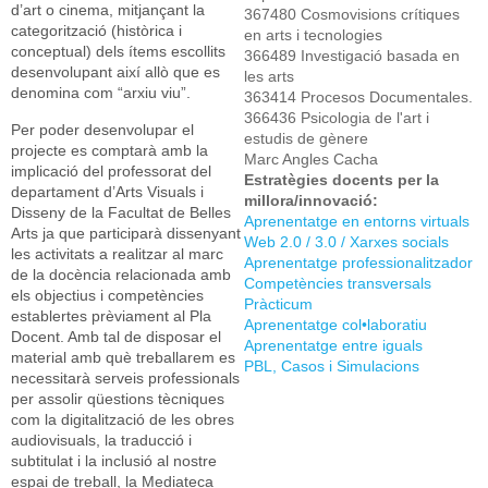
d’art o cinema, mitjançant la
367480 Cosmovisions crítiques
categorització (històrica i
en arts i tecnologies
conceptual) dels ítems escollits
366489 Investigació basada en
desenvolupant així allò que es
les arts
denomina com “arxiu viu”.
363414 Procesos Documentales.
366436 Psicologia de l'art i
Per poder desenvolupar el
estudis de gènere
projecte es comptarà amb la
Marc Angles Cacha
implicació del professorat del
Estratègies docents per la
departament d’Arts Visuals i
millora/innovació:
Disseny de la Facultat de Belles
Aprenentatge en entorns virtuals
Arts ja que participarà dissenyant
Web 2.0 / 3.0 / Xarxes socials
les activitats a realitzar al marc
Aprenentatge professionalitzador
de la docència relacionada amb
Competències transversals
els objectius i competències
Pràcticum
establertes prèviament al Pla
Aprenentatge col•laboratiu
Docent. Amb tal de disposar el
Aprenentatge entre iguals
material amb què treballarem es
PBL, Casos i Simulacions
necessitarà serveis professionals
per assolir qüestions tècniques
com la digitalització de les obres
audiovisuals, la traducció i
subtitulat i la inclusió al nostre
espai de treball, la Mediateca