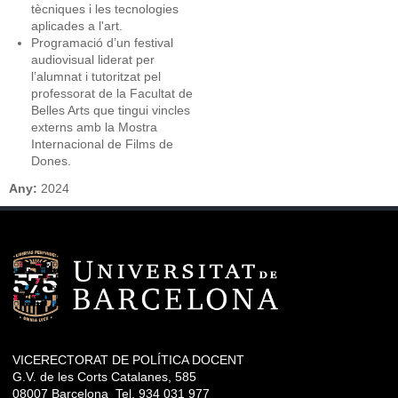
tècniques i les tecnologies
aplicades a l'art.
Programació d’un festival
audiovisual liderat per
l’alumnat i tutoritzat pel
professorat de la Facultat de
Belles Arts que tingui vincles
externs amb la Mostra
Internacional de Films de
Dones.
Any:
2024
VICERECTORAT DE POLÍTICA DOCENT
G.V. de les Corts Catalanes, 585
08007 Barcelona Tel. 934 031 977