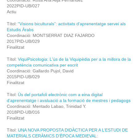
Coordinació: Rosa Ana Alija Fernandez
2022PID-UB/027
Actiu
Títol:
“Visions biculturals”: activitats d’aprenentatge servei als
Estudis Àrabs
Coordinació: MONTSERRAT DIAZ FAJARDO
2017PID-UB/029
Finalitzat
Títol:
ViquiPsicologia: L'ús de la Viquipèdia per a la millora de la
competència comunicativa per escrit
Coordinació: Gallardo Pujol, David
2015PID-UB/029
Finalitzat
Títol:
Ús del portafoli electrònic com a eina digital
d’aprenentatge i avaluació a la formació de mestres i pedagogs
Coordinació: Mentado Labao, Trinidad Y.
2018PID-UB/016
Finalitzat
Títol:
UNA NOVA PROPOSTA DIDÀCTICA PER A L’ESTUDI DE
MATERIALS CERÀMICS D’ÈPOCA MEDIEVAL: