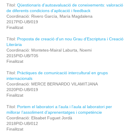
Títol:
Qüestionaris d’autoavaluació de coneixements: valoració
de diferents condicions d’aplicació i feedback
Coordinació: Rivero García, María Magdalena
2017PID-UB/019
Finalitzat
Títol:
Proposta de creació d’un nou Grau d’Escriptura i Creació
Literària
Coordinació: Montetes-Mairal Laburta, Noemi
2015PID-UB/T05
Finalitzat
Títol:
Pràctiques de comunicació intercultural en grups
internacionals
Coordinació: MERCE BERNARDO VILAMITJANA
2020PID-UB/019
Finalitzat
Títol:
Portem el laboratori a l’aula i l’aula al laboratori per
millorar l’assoliment d’aprenentatges i competèncie
Coordinació: Elisabet Fuguet Jordà
2018PID-UB/012
Finalitzat