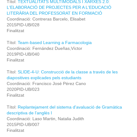
Títol:
TEXTUALITATS MULTIMODALS I XARXES 2.0:
L'ELABORACIÓ DE PROJECTES PER A L'EDUCACIÓ
LITERÀRIA DEL PROFESSORAT EN FORMACIÓ
Coordinació: Contreras Barcelo, Elisabet
2015PID-UB/028
Finalitzat
Títol:
Team-based Learning a Farmacologia
Coordinació: Fernández Dueñas,Víctor
2019PID-UB/040
Finalitzat
Títol:
SLIDE-4-U: Construcció de la classe a través de les
diapositives explicades pels estudiants
Coordinació: Francisco José Pérez Cano
2020PID-UB/023
Finalitzat
Títol:
Replantejament del sistema d'avaluació de Gramàtica
descriptiva de l'anglès I
Coordinació: Laso Martin, Natalia Judith
2015PID-UB/007
Finalitzat