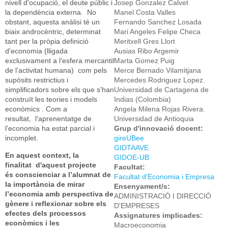
nivell d'ocupació, el deute públic i
Josep Gonzalez Calvet
la dependència externa. No
Manel Costa Valles
obstant, aquesta anàlisi té un
Fernando Sanchez Losada
biaix androcèntric, determinat
Mari Angeles Felipe Checa
tant per la pròpia definició
Meritxell Gres Llort
d'economia (lligada
Ausias Ribo Argemir
exclusivament a l'esfera mercantil
Marta Gomez Puig
de l’activitat humana) com pels
Merce Bernado Vilamitjana
supòsits restrictius i
Mercedes Rodriguez Lopez.
simplificadors sobre els que s'han
Universidad de Cartagena de
construït les teories i models
Indias (Colombia)
econòmics . Com a
Angela Milena Rojas Rivera.
resultat, l'aprenentatge de
Universidad de Antioquia
l'economia ha estat parcial i
Grup d'innovació docent:
incomplet.
gireUBee
GIDTAAVE
En aquest context, la
GIDOE-UB
finalitat d'aquest projecte
Facultat:
és conscienciar a l’alumnat de
Facultat d'Economia i Empresa
la importància de mirar
Ensenyament/s:
l’economia amb perspectiva de
ADMINISTRACIÓ I DIRECCIÓ
gènere i reflexionar sobre els
D'EMPRESES
efectes dels processos
Assignatures implicades:
econòmics i les
Macroeconomia