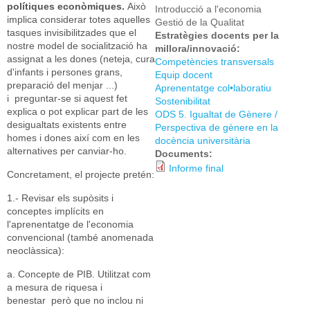
polítiques econòmiques.
Això
Introducció a l'economia
implica considerar totes aquelles
Gestió de la Qualitat
tasques invisibilitzades que el
Estratègies docents per la
nostre model de socialització ha
millora/innovació:
assignat a les dones (neteja, cura
Competències transversals
d'infants i persones grans,
Equip docent
preparació del menjar ...)
Aprenentatge col•laboratiu
i preguntar-se si aquest fet
Sostenibilitat
explica o pot explicar part de les
ODS 5. Igualtat de Gènere /
desigualtats existents entre
Perspectiva de gènere en la
homes i dones així com en les
docència universitària
alternatives per canviar-ho.
Documents:
Informe final
Concretament, el projecte pretén:
1.- Revisar els supòsits i
conceptes implícits en
l'aprenentatge de l'economia
convencional (també anomenada
neoclàssica):
a. Concepte de PIB. Utilitzat com
a mesura de riquesa i
benestar però que no inclou ni