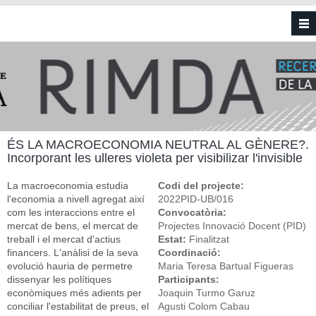
Vés al contingut
ÉS LA MACROECONOMIA NEUTRAL AL GÈNERE?.
Incorporant les ulleres violeta per visibilizar l'invisible
La macroeconomia estudia
Codi del projecte:
l'economia a nivell agregat així
2022PID-UB/016
com les interaccions entre el
Convocatòria:
mercat de bens, el mercat de
Projectes Innovació Docent (PID)
treball i el mercat d'actius
Estat:
Finalitzat
financers. L'anàlisi de la seva
Coordinació:
evolució hauria de permetre
Maria Teresa Bartual Figueras
dissenyar les polítiques
Participants:
econòmiques més adients per
Joaquin Turmo Garuz
conciliar l'estabilitat de preus, el
Agusti Colom Cabau