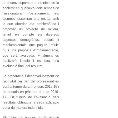
al desenvolupament sostenible de la
societat en qualsevol dels àmbits de
l'assignatura. Posteriorment, els
alumnes escolliran una entitat amb
la que abordar una problemàtica i
proposar un projecte de millora,
t
enint en compte els diversos
aspectes demogràfics, socials i
mediambientals que puguin influir-
hi,
i una proposta d’implementació,
que serà avaluada. Finalment es
realitzarà l’acció i es farà una
avaluació final del resultat.
La preparació i desenvolupament de
l'activitat per part del professorat es
durà a terme durant el curs 2015-16 i
es posaria en pràctica el curs 2016-
17. En funció de l’avaluació dels
resultats obtinguts la seva aplicació
seria de manera indefinida.
Els objectius que es pretén assolir