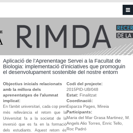
Vés al contingut
Aplicació de l’Aprenentage Servei a la Facultat de
Biologia: implementació d’iniciatives que promoguin
el desenvolupament sostenible del nostre entorn
Objectius inicials relacionats
Codi del projecte:
amb la millora dels
2015PID-UB/048
aprenentatges de l'alumnat
Estat:
Finalitzat
implicat:
Coordinació:
Esparza Pages, Mireia
En l'àmbit universitari, cada cop pren
Participants:
més rellevància el retorn que la
Maria del Mar Grasa Martinez, M.
Universitat fa a la societat de la
Angels Alio Torres, Enric Tello,
inversió que es fa en la formació
Roc Padró
dels estudiants. Aquest retorn és