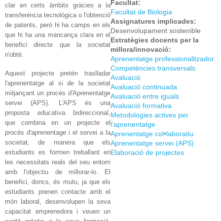
Facultat:
clar en certs àmbits gràcies a la
Facultat de Biologia
transferència tecnològica o l'obtenció
Assignatures implicades:
de patents, però hi ha camps en els
Desenvolupament sostenible
que hi ha una mancança clara en el
Estratègies docents per la
benefici directe que la societat
millora/innovació:
n'obté.
Aprenentatge professionalitzador
Competències transversals
Aquest projecte pretén traslladar
Avaluació
l'aprenentatge al si de la societat
Avaluació continuada
mitjançant un procés d'Aprenentatge
Avaluació entre iguals
servei (APS). L'APS és una
Avaluació formativa
proposta educativa bidireccional,
Metodologies actives per
que combina en un projecte el
l’aprenentatge
procés d'aprenentage i el servei a la
Aprenentatge col•laboratiu
societat, de manera que els
Aprenentatge servei (APS)
estudiants es formen treballant en
Elaboració de projectes
les necessitats reals del seu entorn
amb l'objectiu de millorar-lo. El
benefici, doncs, és mutu, ja que els
estudiants prenen contacte amb el
món laboral, desenvolupen la seva
capacitat emprenedora i veuen un