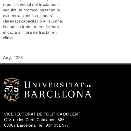
repetició virtual del tractament
seguint un protocol basat en la
evidencia científica, donarà
claredat i capacitació a l'alumne,
la qual es traduirà en eficiència i
eficàcia a l'hora de tractar en
clínica.
Any:
2023
VICERECTORAT DE POLÍTICA DOCENT
G.V. de les Corts Catalanes, 585
08007 Barcelona Tel. 934 031 977