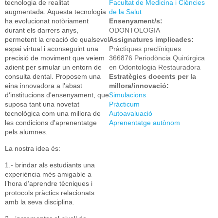
tecnologia de realitat
Facultat de Medicina i Ciències
augmentada. Aquesta tecnologia
de la Salut
ha evolucionat notòriament
Ensenyament/s:
durant els darrers anys,
ODONTOLOGIA
permetent la creació de qualsevol
Assignatures implicades:
espai virtual i aconseguint una
Pràctiques preclíniques
precisió de moviment que veiem
366876 Periodòncia Quirúrgica
adient per simular un entorn de
en Odontologia Restauradora
consulta dental. Proposem una
Estratègies docents per la
eina innovadora a l'abast
millora/innovació:
d'institucions d'ensenyament, que
Simulacions
suposa tant una novetat
Pràcticum
tecnològica com una millora de
Autoavaluació
les condicions d'aprenentatge
Aprenentatge autònom
pels alumnes.
La nostra idea és:
1.- brindar als estudiants una
experiència més amigable a
l’hora d’aprendre tècniques i
protocols pràctics relacionats
amb la seva disciplina.