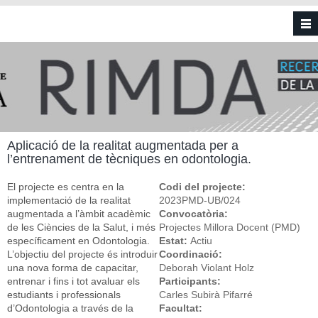
Vés al contingut
Aplicació de la realitat augmentada per a
l’entrenament de tècniques en odontologia.
El projecte es centra en la
Codi del projecte:
implementació de la realitat
2023PMD-UB/024
augmentada a l’àmbit acadèmic
Convocatòria:
de les Ciències de la Salut, i més
Projectes Millora Docent (PMD)
específicament en Odontologia.
Estat:
Actiu
L’objectiu del projecte és introduir
Coordinació:
una nova forma de capacitar,
Deborah Violant Holz
entrenar i fins i tot avaluar els
Participants:
estudiants i professionals
Carles Subirà Pifarré
d’Odontologia a través de la
Facultat: