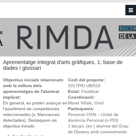
Vés al contingut
Aprenentatge integrat d'arts gràfiques, 1: base de
dades i glossari
Objectius inicials relacionats
Codi del projecte:
amb la millora dels
2017PID-UB/016
aprenentatges de l'alumnat
Estat:
Finalitzat
implicat:
Coordinació:
En general, es pretén avançar en
Moret Viñals, Oriol
l'assoliment de competències
Participants:
seleccionades (v. Mancances
Personal CRAI – Unitat de
detectades). Destaquem sis
docència Personal (o PDI)
objectius inicials:
1 becari, (ex-) alumne del Grau
de Disseny amb coneixements