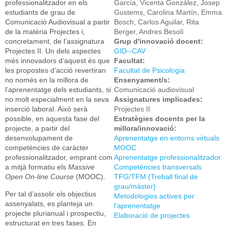
professionalitzador en els
García, Vicenta González, Josep
estudiants de grau de
Gustems, Carolina Martín, Emma
Comunicació Audiovisual a partir
Bosch, Carlos Aguilar, Rita
de la matèria Projectes i,
Berger, Andres Besolí
concretament, de l’assignatura
Grup d'innovació docent:
Projectes II. Un dels aspectes
GID--CAV
més innovadors d’aquest és que
Facultat:
les propostes d’acció revertiran
Facultat de Psicologia
no només en la millora de
Ensenyament/s:
l’aprenentatge dels estudiants, si
Comunicació audiovisual
no molt especialment en la seva
Assignatures implicades:
inserció laboral. Això serà
Projectes II
possible, en aquesta fase del
Estratègies docents per la
projecte, a partir del
millora/innovació:
desenvolupament de
Aprenentatge en entorns virtuals
competències de caràcter
MOOC
professionalitzador, emprant com
Aprenentatge professionalitzador
a mitjà formatiu els
Massive
Competències transversals
Open On-line Course
(MOOC).
TFG/TFM (Treball final de
grau/màster)
Per tal d’assolir els objectius
Metodologies actives per
assenyalats, es planteja un
l’aprenentatge
projecte plurianual i prospectiu,
Elaboració de projectes
estructurat en tres fases. En