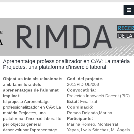
Vés al contingut
Aprenentatge professionalitzador en CAV: La matèria
Projectes, una plataforma d’inserció laboral
Objectius inicials relacionats
Codi del projecte:
amb la millora dels
2013PID-UB/008
aprenentatges de l'alumnat
Convocatòria:
implicat:
Projectes Innovació Docent (PID)
El projecte Aprenentatge
Estat:
Finalitzat
professionalitzador en CAV: La
Coordinació:
matèria Projectes, una
Romeo Delgado,Marina
plataforma d’inserció laboral té
Participants:
per objectiu general
Marina Romeo, Montserrat
desenvolupar l’aprenentatge
Yepes, Lydia Sánchez, M. Àngels