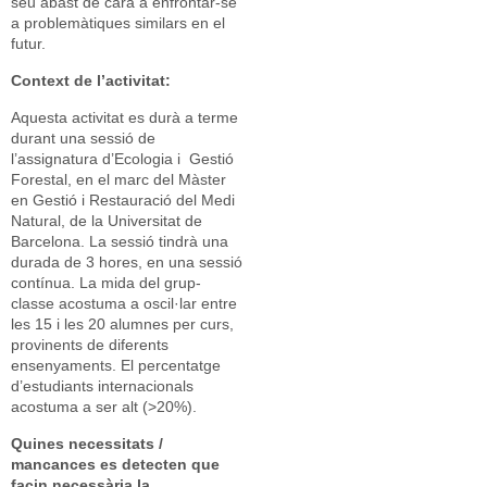
seu abast de cara a enfrontar-se
a problemàtiques similars en el
futur.
Context de l’activitat:
Aquesta activitat es durà a terme
durant una sessió de
l’assignatura d’Ecologia i Gestió
Forestal, en el marc del Màster
en Gestió i Restauració del Medi
Natural, de la Universitat de
Barcelona. La sessió tindrà una
durada de 3 hores, en una sessió
contínua. La mida del grup-
classe acostuma a oscil·lar entre
les 15 i les 20 alumnes per curs,
provinents de diferents
ensenyaments. El percentatge
d’estudiants internacionals
acostuma a ser alt (>20%).
Quines necessitats /
mancances es detecten que
facin necessària la