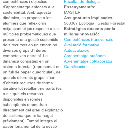
competències i objectius
Facultat de Biologia
d’aprenentatge enfocats a la
Ensenyament/s:
sostenibilitat. Amb aquesta
MÀSTER
dinàmica, es proposa a les
Assignatures implicades:
alumnes que reflexionin
568367 Ecologia i Gestió Forestal
mitjançant el joc respecte a les
Estratègies docents per la
múltiples problemàtiques que
millora/innovació:
presenta una gestió sostenible
Competències transversals
dels recursos en un entorn on
Avaluació formativa
diversos grups d’interès
Autoavaluació
competeixen entre sí. La
Aprenentatge autònom
dinàmica consisteix en un
Aprenentatge col•laboratiu
sistema forestal (representat en
Gamificació
un full de paper quadriculat), del
que els diferents grups n’han
d’obtenir recursos de forma
iterativa tot retallant-ne parts (és
a dir, que els recursos
disponibles en rondes
subseqüents dependran
directament del grau d’explotació
del sistema que hi ha hagut
prèviament). També integra el
paper fonamental de la gestió