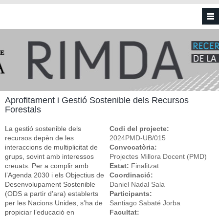
Vés al contingut
Aprofitament i Gestió Sostenible dels Recursos
Forestals
La gestió sostenible dels
Codi del projecte:
recursos depèn de les
2024PMD-UB/015
interaccions de multiplicitat de
Convocatòria:
grups, sovint amb interessos
Projectes Millora Docent (PMD)
creuats. Per a complir amb
Estat:
Finalitzat
l’Agenda 2030 i els Objectius de
Coordinació:
Desenvolupament Sostenible
Daniel Nadal Sala
(ODS a partir d’ara) establerts
Participants:
per les Nacions Unides, s’ha de
Santiago Sabaté Jorba
propiciar l’educació en
Facultat: