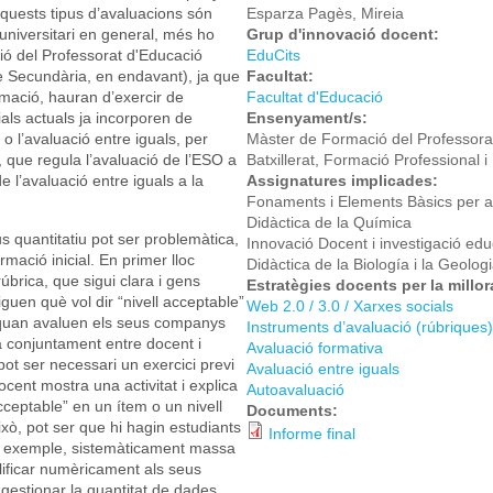
quests tipus d’avaluacions són
Esparza Pagès, Mireia
niversitari en general, més ho
Grup d'innovació docent:
ió del Professorat d'Educació
EduCits
de Secundària, en endavant), ja que
Facultat:
rmació, hauran d’exercir de
Facultat d'Educació
ials actuals ja incorporen de
Ensenyament/s:
 l’avaluació entre iguals, per
Màster de Formació del Professorat
, que regula l’avaluació de l’ESO a
Batxillerat, Formació Professional
 l’avaluació entre iguals a la
Assignatures implicades:
Fonaments i Elements Bàsics per a l
Didàctica de la Química
s quantitatiu pot ser problemàtica,
Innovació Docent i investigació edu
rmació inicial. En primer lloc
Didàctica de la Biología i la Geolog
rica, que sigui clara i gens
Estratègies docents per la millo
uen què vol dir “nivell acceptable”
Web 2.0 / 3.0 / Xarxes socials
ca quan avaluen els seus companys
Instruments d’avaluació (rúbriques)
a conjuntament entre docent i
Avaluació formativa
pot ser necessari un exercici previ
Avaluació entre iguals
docent mostra una activitat i explica
Autoavaluació
acceptable” en un ítem o un nivell
Documents:
xò, pot ser que hi hagin estudiants
Informe final
per exemple, sistemàticament massa
ificar numèricament als seus
gestionar la quantitat de dades