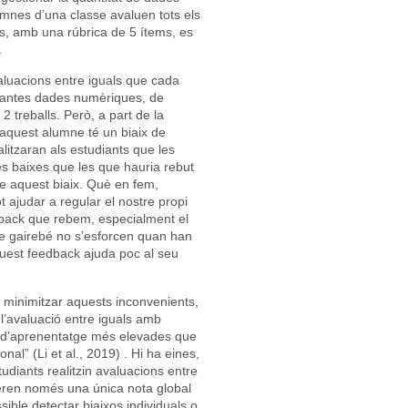
mnes d’una classe avaluen tots els
, amb una rúbrica de 5 ítems, es
.
aluacions entre iguals que cada
 tantes dades numèriques, de
treballs. Però, a part de la
i aquest alumne té un biaix de
litzaran als estudiants que les
és baixes que les que hauria rebut
e aquest biaix. Què en fem,
ajudar a regular el nostre propi
back que rebem, especialment el
ue gairebé no s’esforcen quan han
aquest feedback ajuda poc al seu
a minimitzar aquests inconvenients,
l’avaluació entre iguals amb
es d’aprenentatge més elevades que
al” (Li et al., 2019) . Hi ha eines,
diants realitzin avaluacions entre
neren només una única nota global
ible detectar biaixos individuals o