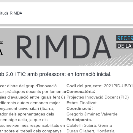
icituds RIMDA
 2.0 i TIC amb professorat en formació inicial.
ar dintre del grup d'innovació
Codi del projecte:
2021PID-UB/0
ar pràctiques docents per fomentar
Convocatòria:
gies d'avaluació entre iguals fent ús
Projectes Innovació Docent (PID)
, diferents autors demanen major
Estat:
Finalitzat
enyament universitari (Ibarra,
Coordinació:
ador dels aprenentatges dels
Gregorio Jiménez Valverde
entatge actiu, ja que els
Participants:
ssumeixen més responsabilitats en
Calafell i Subirà, Genina
ar sobre el treball dels companys
Duran Gilabert, Hortènsia