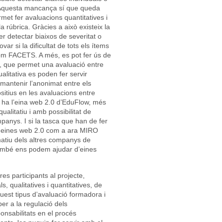
 Aquesta mancança sí que queda
et fer avaluacions quantitatives i
 rúbrica. Gràcies a això existeix la
er detectar biaixos de severitat o
r si la dificultat de tots els ítems
com FACETS. A més, es pot fer ús de
, que permet una avaluació entre
ualitativa es poden fer servir
mantenir l’anonimat entre els
sitius en les avaluacions entre
 ha l’eina web 2.0 d’EduFlow, més
qualitatiu i amb possibilitat de
panys. I si la tasca que han de fer
s eines web 2.0 com a ara MIRO
matiu dels altres companys de
 també ens podem ajudar d’eines
es participants al projecte,
s, qualitatives i quantitatives, de
quest tipus d’avaluació formadora i
per a la regulació dels
onsabilitats en el procés