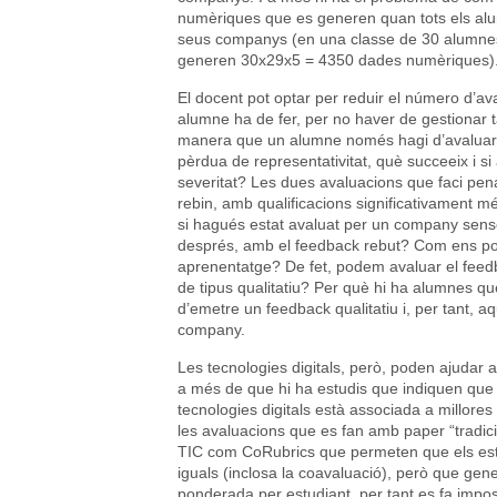
numèriques que es generen quan tots els alu
seus companys (en una classe de 30 alumnes
generen 30x29x5 = 4350 dades numèriques)
El docent pot optar per reduir el número d’av
alumne ha de fer, per no haver de gestionar
manera que un alumne només hagi d’avaluar 2 
pèrdua de representativitat, què succeeix i s
severitat? Les dues avaluacions que faci pena
rebin, amb qualificacions significativament m
si hagués estat avaluat per un company sens
després, amb el feedback rebut? Com ens pot 
aprenentatge? De fet, podem avaluar el feed
de tipus qualitatiu? Per què hi ha alumnes q
d’emetre un feedback qualitatiu i, per tant, 
company.
Les tecnologies digitals, però, poden ajudar 
a més de que hi ha estudis que indiquen que 
tecnologies digitals està associada a millor
les avaluacions que es fan amb paper “tradicion
TIC com CoRubrics que permeten que els estu
iguals (inclosa la coavaluació), però que ge
ponderada per estudiant, per tant es fa imposs