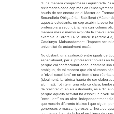
d’una manera compromesa i equilibrada. Si a
reclamades cada cop més en l’ensenyament u
hauria de ser encara en el Màster de Formac
Secundària Obligatòria i Batxillerat (Màster 
aquests estudiants, un cop acabin la seva fo
professors a secundària i els currículums ofic
manera més o menys explícita la coavaluació o
exemple, a l’ordre ENS/108/2018 (article 4.3)
Catalunya. Malauradament, l’impacte actual de
universitat és actualment escàs.
No obstant, una avaluació entre iguals de tipu
especialment, per al professorat novell i en fo
perquè cal confeccionar adequadament una rúb
ambigua, de tal manera que els alumnes sàpig
o “nivell excel·lent” en un ítem d’una rúbri
(idealment, la rúbrica hauria de ser elaborad
alumnat). Tot i tenir una rúbrica clara, també 
de “calibració” en els estudiants, és a dir, el 
perquè aquella activitat ha assolit un nivell “
“excel·lent” en un altre. Independentment d’ai
que mostrin diferents biaixos i que siguin, 
generosos o massa rigorosos a l’hora de qual
companys. I a més hi ha el problema de com 