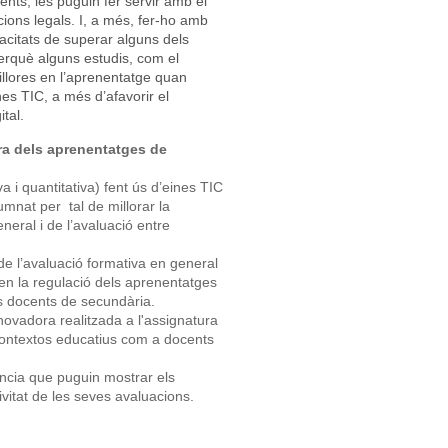
ents, les puguin fer servir amb el
cions legals. I, a més, fer-ho amb
acitats de superar alguns dels
erquè alguns estudis, com el
illores en l’aprenentatge quan
es TIC, a més d’afavorir el
tal.
ora dels aprenentatges de
iva i quantitativa) fent ús d’eines TIC
umnat per tal de millorar la
neral i de l’avaluació entre
de l’avaluació formativa en general
, en la regulació dels aprenentatges
rs docents de secundària.
innovadora realitzada a l'assignatura
contextos educatius com a docents
ència que puguin mostrar els
ivitat de les seves avaluacions.