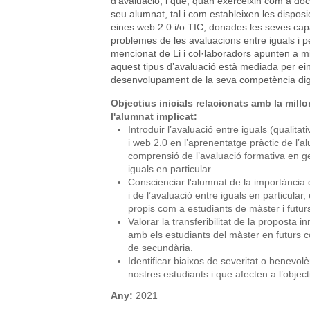
d’avaluació, i que, quan exerceixin com a doc
seu alumnat, tal i com estableixen les disposi
eines web 2.0 i/o TIC, donades les seves cap
problemes de les avaluacions entre iguals i p
mencionat de Li i col·laboradors apunten a m
aquest tipus d’avaluació està mediada per ein
desenvolupament de la seva competència digi
Objectius inicials relacionats amb la mill
l'alumnat implicat:
Introduir l’avaluació entre iguals (qualitat
i web 2.0 en l’aprenentatge pràctic de l’al
comprensió de l’avaluació formativa en ge
iguals en particular.
Conscienciar l'alumnat de la importància 
i de l’avaluació entre iguals en particular
propis com a estudiants de màster i futu
Valorar la transferibilitat de la proposta 
amb els estudiants del màster en futurs 
de secundària.
Identificar biaixos de severitat o benevol
nostres estudiants i que afecten a l’object
Any:
2021