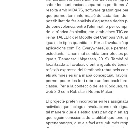
saber les puntuacions separades per ítems.
resolta amb MOARS, software gratuït que perm
que permet tenir informació de cada ítem de la
possibilitat de fer anàlisis d’aquestes dades p
de benevolència entre l’alumnat, o per comprova
de la rúbrica és similar, etc. amb eines TIC 
l’eina TALLER del Moodle del Campus Virtual
iguals de tipus quantitatiu. Per a l’avaluació q
aplicacions com PollEverywhere, que permet 
estudiants: l’anonimat sembla tenir efectes po
iguals (Panadero i Alqassab, 2019). També hi
focalitzada a l’avaluació entre iguals de tipus 
reflexió expressa del feedback rebut pels com
els alumnes és una mapa conceptual, llavor
permet poder-los fer i rebre un feedback for
classe. Per a la confecció de les rúbriques,
web 2.0 com Rubistar i Rubric Maker.
El projecte pretén incorporar en les assignatur
activitats que incloguin avaluacions entre igual
tal manera que els estudiants participin en a
que siguin conscients de la utilitat que tenen 
aprenentatges, que els faci assumir més resp