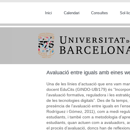
Vés al contingut
Inici
Calendari
Consultes
Sol·l
Avaluació entre iguals amb eines web
Una de les línies d’actuació que ens vam marc
docent EduCits (GINDO-UB/179) és “Incorpor
l’avaluació formativa, reguladora i les estratè
de les tecnologies digitals”. Des de fa temps
presència de l’avaluació entre iguals en l’ens
Rodríguez i Gómez, 2011), com a medi regul
estudiants, i també com a metodologia d’apren
estudiants, quan actuen com a avaluadors, a
el procés d’avaluació, doncs han de reflexion