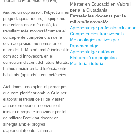
Treball de Fi de Màster (TFM).
Màster en Educació en Valors i
per a la Ciutadania
Ara bé, un cop assolit l’objectiu més
Estratègies docents per la
pregó d’aquest recurs, l’equip creu
millora/innovació:
que caldria anar més enllà, tot
Aprenentatge professionalitzador
treballant més monogràficament el
Competències transversals
concepte de competència i de la
Metodologies actives per
seva adquisició, no només en el
l’aprenentatge
marc del TFM sinó també incloent-lo
Aprenentatge autònom
com acció innovadora en el
Elaboració de projectes
currículum discent del futurs titulats.
Mentoria i tutoria
I alhora incidir en la diferència entre
habilitats (aptituds) i competències.
Així doncs, acomplert el primer pas
que vam planificar amb la Guia per
elaborar el treball de Fi de Màster,
ara creiem oportú –i convenient–
iniciar un projecte innovador per tal
de millorar l’activitat docent en
sinèrgia amb el progrés
d’aprenentatge de l’alumnat.