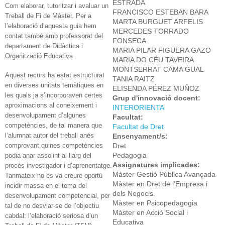
ESTRADA
Com elaborar, tutoritzar i avaluar un
FRANCISCO ESTEBAN BARA
Treball de Fi de Màster. Per a
MARTA BURGUET ARFELIS
l’elaboració d’aquesta guia hem
MERCEDES TORRADO
contat també amb professorat del
FONSECA
departament de Didàctica i
MARIA PILAR FIGUERA GAZO
Organització Educativa.
MARIA DO CÉU TAVEIRA
MONTSERRAT CAMA GUAL
Aquest recurs ha estat estructurat
TANIA RAITZ
en diverses unitats temàtiques en
ELISENDA PÉREZ MUÑOZ
les quals ja s’incorporaven certes
Grup d'innovació docent:
aproximacions al coneixement i
INTERORIENTA
desenvolupament d’algunes
Facultat:
competències, de tal manera que
Facultat de Dret
l’alumnat autor del treball anés
Ensenyament/s:
comprovant quines competències
Dret
Pedagogia
podia anar assolint al llarg del
Assignatures implicades:
procés investigador i d’aprenentatge.
Màster Gestió Pública Avançada
Tanmateix no es va creure oportú
Màster en Dret de l’Empresa i
incidir massa en el tema del
dels Negocis.
desenvolupament competencial, per
Màster en Psicopedagogia
tal de no desviar-se de l’objectiu
Màster en Acció Social i
cabdal: l’elaboració seriosa d’un
Educativa