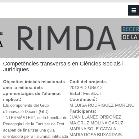
Vés al contingut
Competències transversals en Ciències Socials i
Jurídiques
Objectius inicials relacionats
Codi del projecte:
amb la millora dels
2013PID-UB/012
aprenentatges de l'alumnat
Estat:
Finalitzat
implicat:
Coordinació:
M.LUISA RODRIGUEZ MORENO
Els components del Grup
Participants:
d’Innovació Docent (GID)
JUAN LLANES ORDOÑEZ
“INTERMÀSTER”, de la Facultat de
MA.CRUZ MOLINA GARUZ
Pedagogia i de la Facultat de Dret
MARINA SOLE CATALA
acaben de finalitzar una guia
MARIA ROSA BUXARRAIS
orientadora per a l’alumnat intitulada