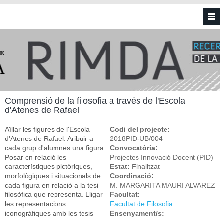
Vés al contingut
Comprensió de la filosofia a través de l'Escola
d'Atenes de Rafael
Aïllar les figures de l'Escola
Codi del projecte:
d'Atenes de Rafael. Aribuir a
2018PID-UB/004
cada grup d'alumnes una figura.
Convocatòria:
Posar en relació les
Projectes Innovació Docent (PID)
característiques pictòriques,
Estat:
Finalitzat
morfològiques i situacionals de
Coordinació:
cada figura en relació a la tesi
M. MARGARITA MAURI ALVAREZ
filosòfica que representa. Lligar
Facultat:
les representacions
Facultat de Filosofia
iconogràfiques amb les tesis
Ensenyament/s: