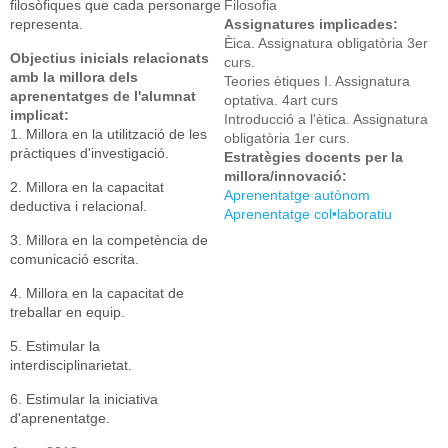
filosòfiques que cada personarge
Filosofia
representa.
Assignatures implicades:
Èica. Assignatura obligatòria 3er
Objectius inicials relacionats
curs.
amb la millora dels
Teories ètiques I. Assignatura
aprenentatges de l'alumnat
optativa. 4art curs
implicat:
Introducció a l'ètica. Assignatura
1. Millora en la utilització de les
obligatòria 1er curs.
pràctiques d'investigació.
Estratègies docents per la
millora/innovació:
2. Millora en la capacitat
Aprenentatge autònom
deductiva i relacional.
Aprenentatge col•laboratiu
3. Millora en la competència de
comunicació escrita.
4. Millora en la capacitat de
treballar en equip.
5. Estimular la
interdisciplinarietat.
6. Estimular la iniciativa
d'aprenentatge.