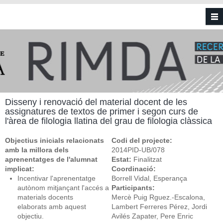
Vés al contingut
Disseny i renovació del material docent de les
assignatures de textos de primer i segon curs de
lʹàrea de filologia llatina del grau de filologia clàssica
Objectius inicials relacionats
Codi del projecte:
amb la millora dels
2014PID-UB/078
aprenentatges de l'alumnat
Estat:
Finalitzat
implicat:
Coordinació:
Incentivar lʹaprenentatge
Borrell Vidal, Esperança
autònom mitjançant lʹaccés a
Participants:
materials docents
Mercè Puig Rguez.-Escalona,
elaborats amb aquest
Lambert Ferreres Pérez, Jordi
objectiu.
Avilés Zapater, Pere Enric