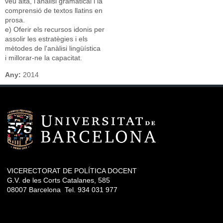
veu alta, lʹanàlisi gramatical i la
comprensió de textos llatins en
prosa.
e) Oferir els recursos idonis per
assolir les estratègies i els
mètodes de lʹanàlisi lingüística
i millorar‐ne la capacitat.
Any:
2014
VICERECTORAT DE POLÍTICA DOCENT
G.V. de les Corts Catalanes, 585
08007 Barcelona Tel. 934 031 977