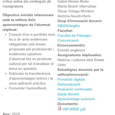
crítica sobre els continguts de
Isabel Alonso Breto
l'assignatura.
Marta Bosch Vilarrubias
Óscar Ortega Montero
Objectius inicials relacionats
Asmma Aounti-Haris
amb la millora dels
Grup d'innovació docent:
aprenentatges de l'alumnat
INDAGAnglès
implicat:
Facultat:
Creació d’un e-portfolio mixt,
Facultat de Filologia i
és a dir amb evidències
Comunicació
obligatòries (els temes
Ensenyament/s:
proposats pel professorat) i
Estudis anglesos
evidències optatives
Assignatures implicades:
(l'alumnat tria un producte
Història i cultures dels Estats
cultural per tal d'analitzar el
Units
tema en qüestió).
Estratègies docents per la
Estimular la transferència
millora/innovació:
d’aprenentatges teòrics i la
Portafolis digitals
seva aplicació pràctica
Autoavaluació
Fomentar l'autoreflexió
Avaluació continuada
Equip docent
Aprenentatge autònom
Documents:
INFORME.pdf
Any:
2020