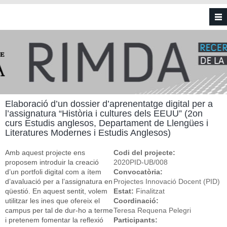
Vés al contingut
Elaboració d’un dossier d’aprenentatge digital per a
l’assignatura “Història i cultures dels EEUU” (2on
curs Estudis anglesos, Departament de Llengües i
Literatures Modernes i Estudis Anglesos)
Amb aquest projecte ens
Codi del projecte:
proposem introduir la creació
2020PID-UB/008
d’un portfoli digital com a ítem
Convocatòria:
d’avaluació per a l’assignatura en
Projectes Innovació Docent (PID)
qüestió. En aquest sentit, volem
Estat:
Finalitzat
utilitzar les ines que ofereix el
Coordinació:
campus per tal de dur-ho a terme
Teresa Requena Pelegri
i pretenem fomentar la reflexió
Participants: