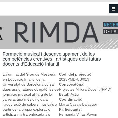
Vés al contingut
Formació musical i desenvolupament de les
competències creatives i artístiques dels futurs
docents d’Educació Infantil
L’alumnat del Grau de Mestre/a
Codi del projecte:
en Educació Infantil de la
2023PMD-UB/013
Universitat de Barcelona cursa
Convocatòria:
dues assignatures obligatòries de
Projectes Millora Docent (PMD)
formació musical al llarg de la
Estat:
Actiu
carrera, una més dirigida a
Coordinació:
l’adquisició de sabers musicals a
Marta Casals Balaguer
partir de la pròpia exploració
Participants:
artística i l’altra enfocada als
Fernanda Viñas Pavon