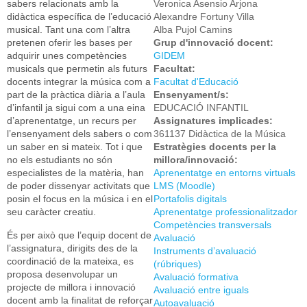
sabers relacionats amb la
Veronica Asensio Arjona
didàctica específica de l’educació
Alexandre Fortuny Villa
musical. Tant una com l’altra
Alba Pujol Camins
pretenen oferir les bases per
Grup d'innovació docent:
adquirir unes competències
GIDEM
musicals que permetin als futurs
Facultat:
docents integrar la música com a
Facultat d'Educació
part de la pràctica diària a l’aula
Ensenyament/s:
d’infantil ja sigui com a una eina
EDUCACIÓ INFANTIL
d’aprenentatge, un recurs per
Assignatures implicades:
l’ensenyament dels sabers o com
361137 Didàctica de la Música
un saber en si mateix. Tot i que
Estratègies docents per la
no els estudiants no són
millora/innovació:
especialistes de la matèria, han
Aprenentatge en entorns virtuals
de poder dissenyar activitats que
LMS (Moodle)
posin el focus en la música i en el
Portafolis digitals
seu caràcter creatiu.
Aprenentatge professionalitzador
Competències transversals
És per això que l’equip docent de
Avaluació
l’assignatura, dirigits des de la
Instruments d’avaluació
coordinació de la mateixa, es
(rúbriques)
proposa desenvolupar un
Avaluació formativa
projecte de millora i innovació
Avaluació entre iguals
docent amb la finalitat de reforçar
Autoavaluació