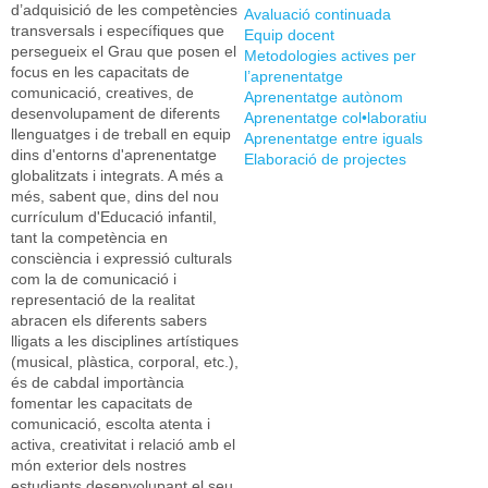
d’adquisició de les competències
Avaluació continuada
transversals i específiques que
Equip docent
persegueix el Grau que posen el
Metodologies actives per
focus en les capacitats de
l’aprenentatge
comunicació, creatives, de
Aprenentatge autònom
desenvolupament de diferents
Aprenentatge col•laboratiu
llenguatges i de treball en equip
Aprenentatge entre iguals
dins d'entorns d'aprenentatge
Elaboració de projectes
globalitzats i integrats. A més a
més, sabent que, dins del nou
currículum d'Educació infantil,
tant la competència en
consciència i expressió culturals
com la de comunicació i
representació de la realitat
abracen els diferents sabers
lligats a les disciplines artístiques
(musical, plàstica, corporal, etc.),
és de cabdal importància
fomentar les capacitats de
comunicació, escolta atenta i
activa, creativitat i relació amb el
món exterior dels nostres
estudiants desenvolupant el seu