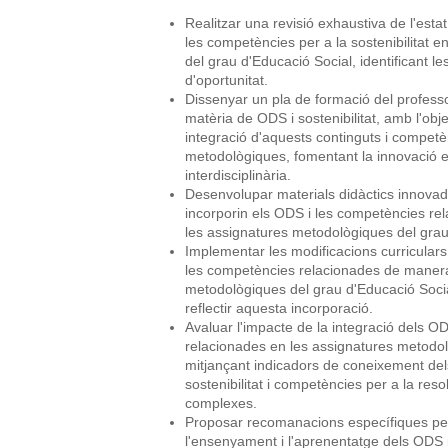
Realitzar una revisió exhaustiva de l'estat
les competències per a la sostenibilitat 
del grau d'Educació Social, identificant le
d'oportunitat.
Dissenyar un pla de formació del profess
matèria de ODS i sostenibilitat, amb l'obje
integració d'aquests continguts i compet
metodològiques, fomentant la innovació ed
interdisciplinària.
Desenvolupar materials didàctics innovad
incorporin els ODS i les competències re
les assignatures metodològiques del grau
Implementar les modificacions curriculars
les competències relacionades de manera 
metodològiques del grau d'Educació Social
reflectir aquesta incorporació.
Avaluar l'impacte de la integració dels O
relacionades en les assignatures metodol
mitjançant indicadors de coneixement dels
sostenibilitat i competències per a la res
complexes.
Proposar recomanacions específiques per 
l'ensenyament i l'aprenentatge dels ODS i 