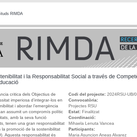
icituds RIMDA
enibilitat i la Responsabilitat Social a través de Compe
Educació
cia critica dels Objectius de
Codi del projecte:
2024RSU-UB/0
itat imperiosa d’integrar-los en
Convocatòria:
nibilitat i abordar l’emergència
Projectes RSU
 han assumit un compromís polític
Estat:
Finalitzat
tats, amb la seva funció
Coordinació:
ts, tenen una gran responsabilitat
Mihaela Lenuta Vancea
n la promoció de la sostenibilitat
Participants:
9). Aquesta responsabilitat és
Maria Asuncion Aneas Alvarez