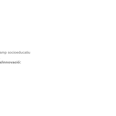
camp socioeducatiu
a
ra/innovació: