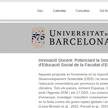
Vés al contingut
Inici
Calendari
Consultes
Sol·l
Innovació Docent: Potenciant la Sost
d’Educació Social de la Facultat d’
Aquesta proposta es fonamenta en la importàn
Desenvolupament Sostenible (ODS) i la necess
l’educació universitària per promoure la soste
climàtica. Tots els països, incloent Espanya,
amb l’Agenda 2030 i els 17 ODS. Les universi
d’ensenyar, investigar i transferir coneixemen
en la lluita contra els grans reptes globals i e
(Leiva-Brondo et al., 2022; Purcell et al., 201