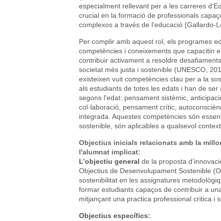
especialment rellevant per a les carreres d’
crucial en la formació de professionals capa
complexos a través de l’educació (Gallardo-L
Per complir amb aquest rol, els programes edu
competències i coneixements que capacitin el
contribuir activament a resoldre desafiaments
societat més justa i sostenible (UNESCO, 2
existeixen vuit competències clau per a la sos
als estudiants de totes les edats i han de ser
segons l'edat: pensament sistèmic, anticipaci
col·laboració, pensament crític, autoconscièn
integrada. Aquestes competències són essen
sostenible, són aplicables a qualsevol context
Objectius inicials relacionats amb la mill
l'alumnat implicat:
L’objectiu general
de la proposta d’innovaci
Objectius de Desenvolupament Sostenible (OD
sostenibilitat en les assignatures metodològi
formar estudiants capaços de contribuir a una
mitjançant una practica professional critica i s
Objectius específics: