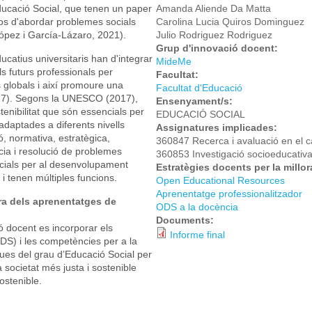
Educació Social, que tenen un paper
Amanda Aliende Da Matta
ços d'abordar problemes socials
Carolina Lucia Quiros Dominguez
ópez i García-Lázaro, 2021).
Julio Rodriguez Rodriguez
Grup d'innovació docent:
catius universitaris han d'integrar
MideMe
s futurs professionals per
Facultat:
 globals i així promoure una
Facultat d'Educació
017). Segons la UNESCO (2017),
Ensenyament/s:
tenibilitat que són essencials per
EDUCACIÓ SOCIAL
 adaptades a diferents nivells
Assignatures implicades:
ó, normativa, estratègica,
360847 Recerca i avaluació en el 
cia i resolució de problemes
360853 Investigació socioeducativ
cials per al desenvolupament
Estratègies docents per la millo
 i tenen múltiples funcions.
Open Educational Resources
Aprenentatge professionalitzador
ora dels aprenentatges de
ODS a la docència
Documents:
ó docent es incorporar els
Informe final
S) i les competències per a la
ques del grau d’Educació Social per
 societat més justa i sostenible
ostenible.