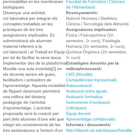
permeabilitat en les membranes
Facultat de Farmàcia i Ciències
biològiques.
de l'Alimentació
Dissenyar una activitat
Ensenyament/s:
col·laborativa per integrar els
Nutrició Humana i Dietètica,
conceptes treballats en les
Ciència i Tecnologia dels Aliments
pràctiques de les tres
Assignatures implicades:
assignatures implicades. Es
Física i Fisicoquímica (2n
subministrarà als alumnes
semestre, 1r curs), Fisiologia
material referent a la
Humana (2n semestre, 1r curs),
col·laboració i al Treball en Equip
Química Orgànica (2n semestre,
per tal de facilitar la seva tasca.
1r curs)
Implementar des de la plataforma
Estratègies docents per la
Moodle una aula invertida[2] on
millora/innovació:
els docents serem els guies,
LMS (Moodle)
facilitadors i activadors de
Competències transversals
l’aprenentatge. Aquesta modalitat
Autoavaluació
de flipped classroom permetrà
Avaluació entre iguals
una millora del disseny
Avaluació formativa
pedagògic de l’activitat
Instruments d’avaluació
d’aprenentatge. L’activitat
(rúbriques)
proposada serà la creació per
Equip docent
part dels alumnes d’una wiki que
Aprenentatge col•laboratiu
integri els coneixements de les
Informes i documents:
tres assignatures a l’entorn d’un
http://diposit.ub.edu/dspace/hand