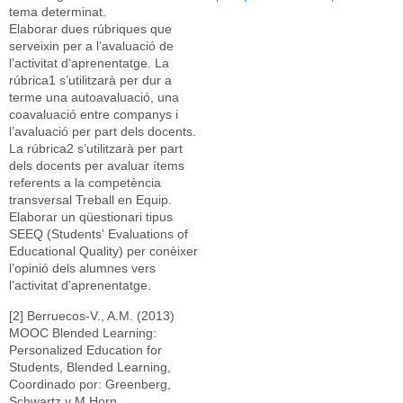
tema determinat.
Elaborar dues rúbriques que
serveixin per a l’avaluació de
l’activitat d’aprenentatge. La
rúbrica1 s’utilitzarà per dur a
terme una autoavaluació, una
coavaluació entre companys i
l’avaluació per part dels docents.
La rúbrica2 s’utilitzarà per part
dels docents per avaluar ítems
referents a la competència
transversal Treball en Equip.
Elaborar un qüestionari tipus
SEEQ (Students' Evaluations of
Educational Quality) per conèixer
l’opinió dels alumnes vers
l’activitat d’aprenentatge.
[2] Berruecos-V., A.M. (2013)
MOOC Blended Learning:
Personalized Education for
Students, Blended Learning,
Coordinado por: Greenberg,
Schwartz y M.Horn