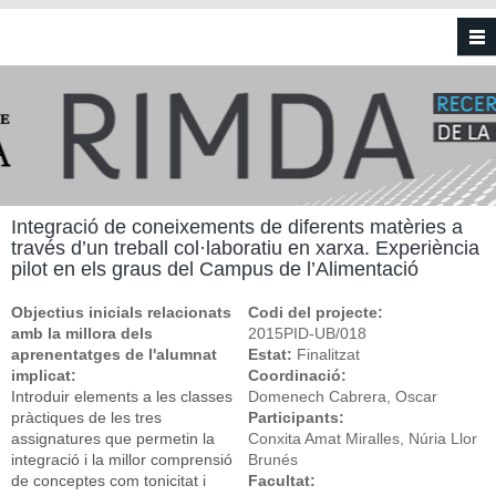
Vés al contingut
Integració de coneixements de diferents matèries a
través d’un treball col·laboratiu en xarxa. Experiència
pilot en els graus del Campus de l’Alimentació
Objectius inicials relacionats
Codi del projecte:
amb la millora dels
2015PID-UB/018
aprenentatges de l'alumnat
Estat:
Finalitzat
implicat:
Coordinació:
Introduir elements a les classes
Domenech Cabrera, Oscar
pràctiques de les tres
Participants:
assignatures que permetin la
Conxita Amat Miralles, Núria Llor
integració i la millor comprensió
Brunés
de conceptes com tonicitat i
Facultat: