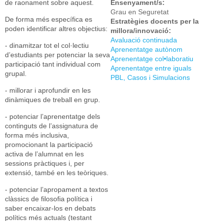
de raonament sobre aquest.
Ensenyament/s:
Grau en Seguretat
De forma més específica es
Estratègies docents per la
poden identificar altres objectius:
millora/innovació:
Avaluació continuada
- dinamitzar tot el col·lectiu
Aprenentatge autònom
d’estudiants per potenciar la seva
Aprenentatge col•laboratiu
participació tant individual com
Aprenentatge entre iguals
grupal.
PBL, Casos i Simulacions
- millorar i aprofundir en les
dinàmiques de treball en grup.
- potenciar l’aprenentatge dels
continguts de l’assignatura de
forma més inclusiva,
promocionant la participació
activa de l’alumnat en les
sessions pràctiques i, per
extensió, també en les teòriques.
- potenciar l’apropament a textos
clàssics de filosofia política i
saber encaixar-los en debats
polítics més actuals (testant