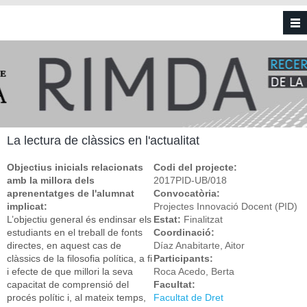
Vés al contingut
La lectura de clàssics en l'actualitat
Objectius inicials relacionats
Codi del projecte:
amb la millora dels
2017PID-UB/018
aprenentatges de l'alumnat
Convocatòria:
implicat:
Projectes Innovació Docent (PID)
L’objectiu general és endinsar els
Estat:
Finalitzat
estudiants en el treball de fonts
Coordinació:
directes, en aquest cas de
Díaz Anabitarte, Aitor
clàssics de la filosofia política, a fi
Participants:
i efecte de que millori la seva
Roca Acedo, Berta
capacitat de comprensió del
Facultat:
procés polític i, al mateix temps,
Facultat de Dret