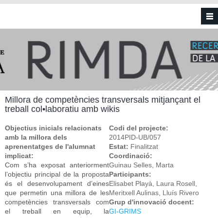
Vés al contingut
Millora de competències transversals mitjançant el
treball col•laboratiu amb wikis
Objectius inicials relacionats
Codi del projecte:
amb la millora dels
2014PID-UB/057
aprenentatges de l'alumnat
Estat:
Finalitzat
implicat:
Coordinació:
Com s’ha exposat anteriorment
Guinau Selles, Marta
l’objectiu principal de la proposta
Participants:
és el desenvolupament d’eines
Elisabet Playà, Laura Rosell,
que permetin una millora de les
Meritxell Aulinas, Lluís Rivero
competències transversals com
Grup d'innovació docent:
el treball en equip, la
GI-GRIMS