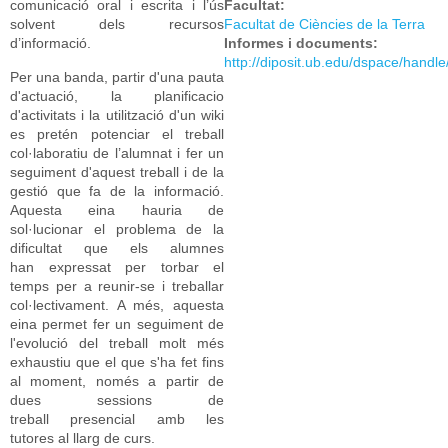
comunicació oral i escrita i l’ús
Facultat:
solvent dels recursos
Facultat de Ciències de la Terra
d’informació.
Informes i documents:
http://diposit.ub.edu/dspace/handl
Per una banda, partir d'una pauta
d'actuació, la planificacio
d'activitats i la utilització d'un wiki
es pretén potenciar el treball
col·laboratiu de l’alumnat i fer un
seguiment d'aquest treball i de la
gestió que fa de la informació.
Aquesta eina hauria de
sol·lucionar el problema de la
dificultat que els alumnes
han expressat per torbar el
temps per a reunir-se i treballar
col·lectivament. A més, aquesta
eina permet fer un seguiment de
l'evolució del treball molt més
exhaustiu que el que s'ha fet fins
al moment, només a partir de
dues sessions de
treball presencial amb les
tutores al llarg de curs.